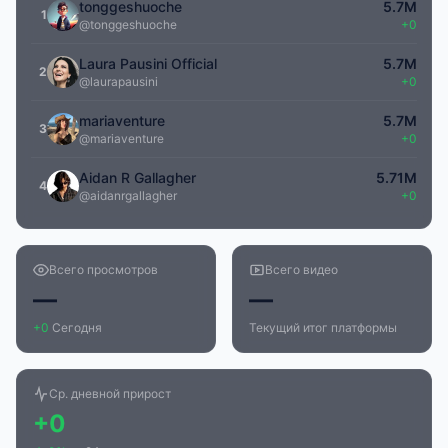
tonggeshuoche
5.7M
1
@tonggeshuoche
+0
Laura Pausini Official
5.7M
2
@laurapausini
+0
mariaventure
5.7M
3
@mariaventure
+0
Aidan R Gallagher
5.71M
4
@aidanrgallagher
+0
Всего просмотров
Всего видео
—
—
+0
Сегодня
Текущий итог платформы
Ср. дневной прирост
+0