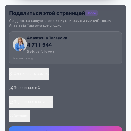
Поделиться этой страницей
Новое
Создайте красивую карточку и делитесь живым счётчиком
Anastasiia Tarasova где угодно.
Anastasiia Tarasova
4 711 544
В эфире followers
livecounts.org
Скопировать ссылку
Поделиться в X
Поделиться картинкой
Встроить