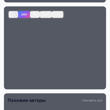
1H
24H
7D
30D
ALL
Похожие авторы
Смотреть все