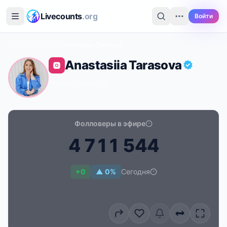
Перейти к основному содержимому
Livecounts
.org
Войти
Главная
›
Instagram
›
Anastasiia Tarasova
Anastasiia Tarasova
@nastya_docs
·
RU
Фолловеры в эфире
4
7
1
1
5
4
4
Счётчик подписчиков в реальном времени для Anasta
+0
▲ 0%
Сегодня