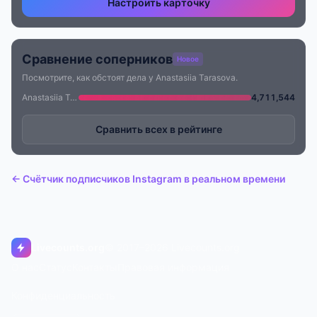
Настроить карточку
Сравнение соперников
Новое
Посмотрите, как обстоят дела у Anastasiia Tarasova.
Anastasiia Tarasova
4,711,544
Сравнить всех в рейтинге
← Счётчик подписчиков Instagram в реальном времени
Livecounts.org
© 2017–2026 Livecounts.org
О нас
Статус
Контакты
Правовая информация
Конфиденциальность