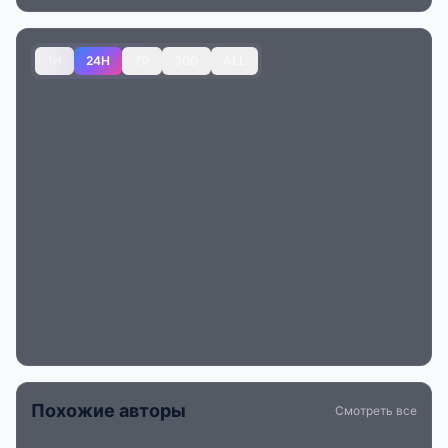
1H
24H
7D
30D
ALL
Похожие авторы
Смотреть все