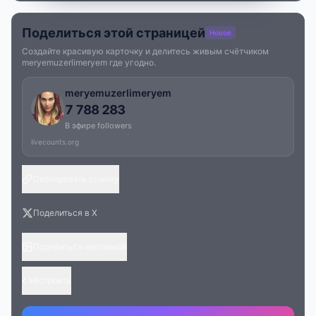
Поделиться этой страницей
Новое
Создайте красивую карточку и делитесь живым счётчиком
meryemuzerlimeryem где угодно.
meryemuzerlimeryem
7 788 283
В эфире followers
livecounts.org
Скопировать ссылку
Поделиться в X
Поделиться картинкой
Встроить