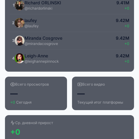
Richard ORLINSKI
9.41M
1
@richardorlinski
+0
laufey
9.42M
2
@laufey
+0
Miranda Cosgrove
9.42M
3
@mirandacosgrove
+0
Leigh-Anne
9.42M
4
@leighannepinnock
+0
Всего просмотров
Всего видео
—
—
+0
Сегодня
Текущий итог платформы
Ср. дневной прирост
+0