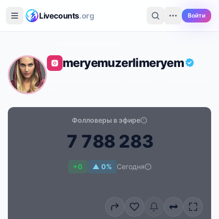
Перейти к основному содержимому
Livecounts
.org
Войти
Главная
›
Instagram
›
meryemuzerlimeryem
meryemuzerlimeryem
@meryemuzerlimeryem
·
Cinema & Actors/actresses
·
RU
Фолловеры в эфире
7
7
8
8
2
8
3
Счётчик подписчиков в реальном времени для mery
+0
▲ 0%
Сегодня