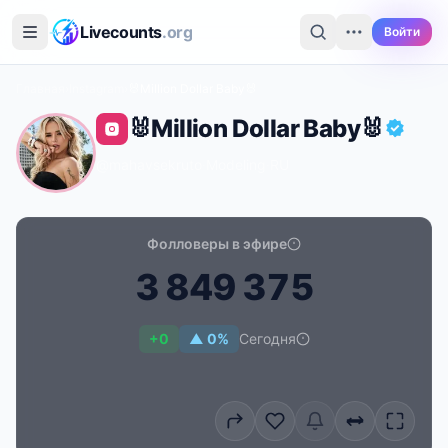
Перейти к основному содержимому
Livecounts
.org
Войти
Главная
›
Instagram
›
🐰Million Dollar Baby🐰
🐰Million Dollar Baby🐰
@mahavsekruto
·
Modeling
·
RU
Фолловеры в эфире
3
8
4
9
3
7
5
Счётчик подписчиков в реальном времени для 🐰Mill
+0
▲ 0%
Сегодня