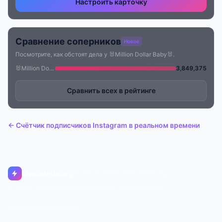
Настроить карточку
Сравнение соперников
Новое
Посмотрите, как обстоят дела у 🐰Million Dollar Baby🐰.
🐰Million Dollar Baby🐰
3,849,375
Сравнить всех в рейтинге
← Счётчик подписчиков Instagram в реальном времени
Livecounts.org
© 2017–2026 Livecounts.org
О нас
Статус
Контакты
Правовая информация
Конфиденциальность