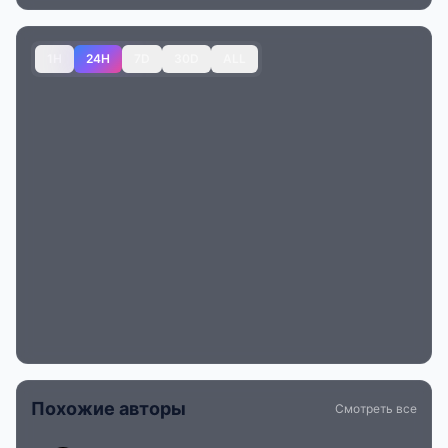
1H
24H
7D
30D
ALL
Похожие авторы
Смотреть все