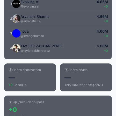
Evolving AI
4.65M
1
@evolving.ai
+0
Aryanshi Sharma
4.66M
2
@aryanshii09
+0
nova
4.66M
3
@strangehuman
+0
TAYLOR ZAKHAR PEREZ
4.66M
4
@taylorzakharperez
+0
Всего просмотров
Всего видео
—
—
+0
Сегодня
Текущий итог платформы
Ср. дневной прирост
+0