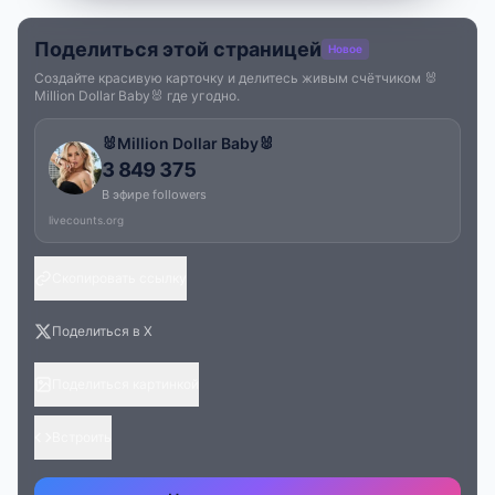
Поделиться этой страницей
Новое
Создайте красивую карточку и делитесь живым счётчиком 🐰
Million Dollar Baby🐰 где угодно.
🐰Million Dollar Baby🐰
3 849 375
В эфире followers
livecounts.org
Скопировать ссылку
Поделиться в X
Поделиться картинкой
Встроить