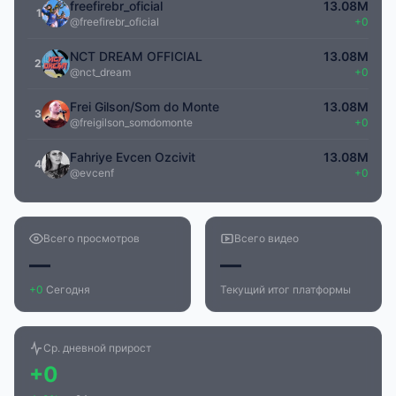
freefirebr_oficial
13.08M
1
@freefirebr_oficial
+0
NCT DREAM OFFICIAL
13.08M
2
@nct_dream
+0
Frei Gilson/Som do Monte
13.08M
3
@freigilson_somdomonte
+0
Fahriye Evcen Ozcivit
13.08M
4
@evcenf
+0
Всего просмотров
Всего видео
—
—
+0
Сегодня
Текущий итог платформы
Ср. дневной прирост
+0