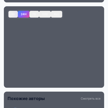
1H
24H
7D
30D
ALL
Похожие авторы
Смотреть все