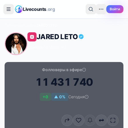
Перейти к основному содержимому
Livecounts
.org
Войти
Главная
›
Instagram
›
JARED LETO
JARED LETO
@jaredleto
·
Music
·
RU
Фолловеры в эфире
1
1
4
3
1
7
4
0
Счётчик подписчиков в реальном времени для JARE
+0
▲ 0%
Сегодня