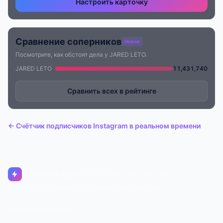
Настроить карточку
Сравнение соперников
Новое
Посмотрите, как обстоят дела у JARED LETO.
JARED LETO
11,431,740
Сравнить всех в рейтинге
← Счётчик подписчиков Instagram в реальном времени
Livecounts.org
© 2017–2026 Livecounts.org
О нас
Статус
Контакты
Правовая информация
Конфиденциальность