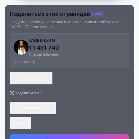
Поделиться этой страницей
Новое
Создайте красивую карточку и делитесь живым счётчиком
JARED LETO где угодно.
JARED LETO
11 431 740
В эфире followers
livecounts.org
Скопировать ссылку
Поделиться в X
Поделиться картинкой
Встроить