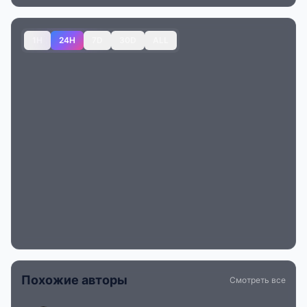
1H
24H
7D
30D
ALL
Похожие авторы
Смотреть все