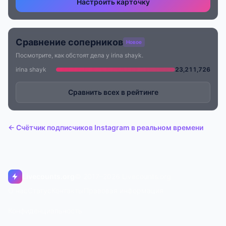
Настроить карточку
Сравнение соперников
Новое
Посмотрите, как обстоят дела у irina shayk.
irina shayk
23,211,726
Сравнить всех в рейтинге
← Счётчик подписчиков Instagram в реальном времени
Livecounts.org
© 2017–2026 Livecounts.org
О нас
Статус
Контакты
Правовая информация
Конфиденциальность