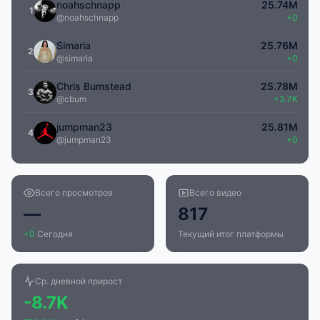
noahschnapp
25.74M
1
@noahschnapp
+0
Simaria
25.76M
2
@simaria
+0
Chris Bumstead
25.78M
3
@cbum
+3.7K
jumpman23
25.81M
4
@jumpman23
+0
Всего просмотров
Всего видео
—
817
+0
Сегодня
Текущий итог платформы
Ср. дневной прирост
-8.7K