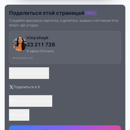
Поделиться этой страницей
Новое
Создайте красивую карточку и делитесь живым счётчиком irina
shayk где угодно.
irina shayk
23 211 726
В эфире followers
livecounts.org
Скопировать ссылку
Поделиться в X
Поделиться картинкой
Встроить