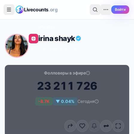
Перейти к основному содержимому
Livecounts
.org
Войти
Главная
›
Instagram
›
irina shayk
irina shayk
@irinashayk
·
Modeling
·
RU
Фолловеры в эфире
2
3
2
1
1
7
2
6
Счётчик подписчиков в реальном времени для irina 
-8.7K
▼ 0.04%
Сегодня