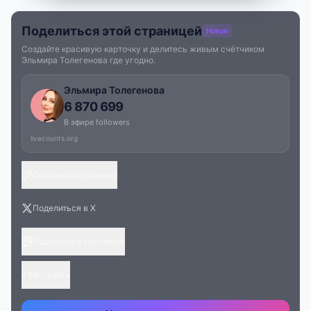
Поделиться этой страницей
Новое
Создайте красивую карточку и делитесь живым счётчиком
Эльмира Толегенова где угодно.
Эльмира Толегенова
6 870 699
В эфире followers
livecounts.org
Скопировать ссылку
Поделиться в X
Поделиться картинкой
Встроить