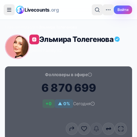
Перейти к основному содержимому
Livecounts
.org
Войти
Главная
›
Instagram
›
Эльмира Толегенова
Эльмира Толегенова
@elt6i
·
Family
·
KZ
Фолловеры в эфире
6
8
7
0
6
9
9
Счётчик подписчиков в реальном времени для Эльм
+0
▲ 0%
Сегодня