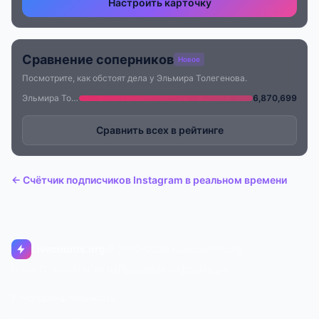
Настроить карточку
Сравнение соперников
Новое
Посмотрите, как обстоят дела у Эльмира Толегенова.
Эльмира Толегенова
6,870,699
Сравнить всех в рейтинге
← Счётчик подписчиков Instagram в реальном времени
Livecounts.org
© 2017–2026 Livecounts.org
О нас
Статус
Контакты
Правовая информация
Конфиденциальность