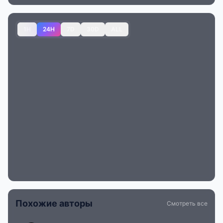
1H
24H
7D
30D
ALL
Похожие авторы
Смотреть все