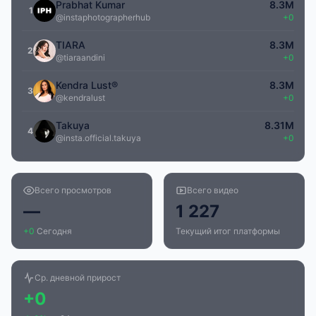
Prabhat Kumar
8.3M
1
@instaphotographerhub
+0
TIARA
8.3M
2
@tiaraandini
+0
Kendra Lust®
8.3M
3
@kendralust
+0
Takuya
8.31M
4
@insta.official.takuya
+0
Всего просмотров
Всего видео
—
1 227
+0
Сегодня
Текущий итог платформы
Ср. дневной прирост
+0