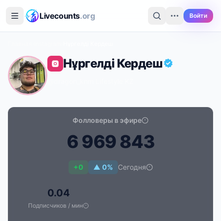
Перейти к основному содержимому
Livecounts
.org
Войти
Главная
›
Instagram
›
Нұргелді Кердеш
Нұргелді Кердеш
@dragon_knm
·
Lifestyle
·
KZ
Фолловеры в эфире
6
9
6
9
8
4
3
Счётчик подписчиков в реальном времени для Нұрг
+0
▲ 0%
Сегодня
0.04
Подписчиков / мин