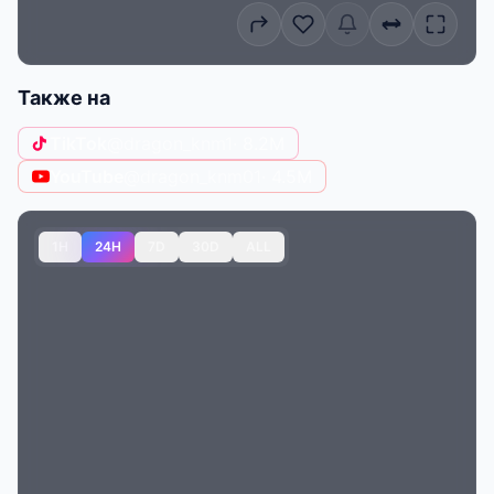
Также на
TikTok
@dragon_knm1
· 8.2M
YouTube
@dragon_knm01
· 4.5M
1H
24H
7D
30D
ALL