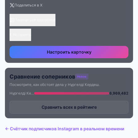
Поделиться в X
Поделиться картинкой
Встроить
Настроить карточку
Сравнение соперников
Новое
Посмотрите, как обстоят дела у Нұргелді Кердеш.
Нұргелді Кердеш
6,969,482
Сравнить всех в рейтинге
← Счётчик подписчиков Instagram в реальном времени