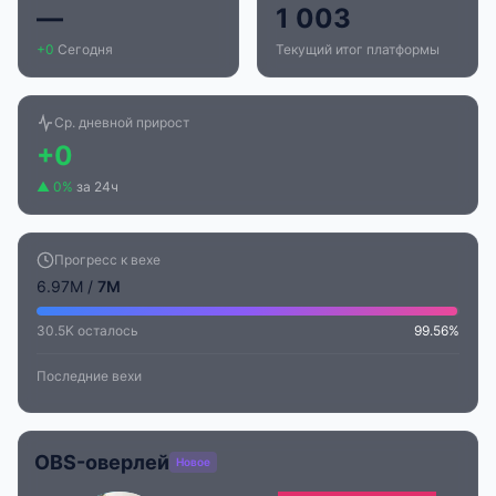
—
1 003
+0
Сегодня
Текущий итог платформы
Ср. дневной прирост
+0
▲ 0%
за 24ч
Прогресс к вехе
6.97M /
7M
30.5K осталось
99.56%
Последние вехи
OBS-оверлей
Новое