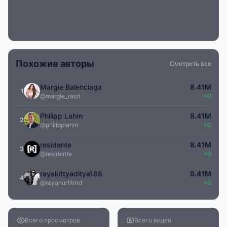
Похожие авторы
Смотреть все
Margie Balenciaga
8.41M
1
@margie_rasri
+0
Philipp Lahm
8.41M
2
@philipplahm
+0
residente
8.41M
3
@residente
+0
rayakittyaditya188
8.41M
4
@rayanurfitrird
+0
Всего просмотров
Всего видео