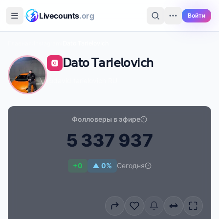
Перейти к основному содержимому
Livecounts
.org
Войти
Главная
›
Instagram
›
𝖣𝖺𝗍𝗈 𝖳𝖺𝗋𝗂𝖾𝗅𝗈𝗏𝗂𝖼𝗁
𝖣𝖺𝗍𝗈 𝖳𝖺𝗋𝗂𝖾𝗅𝗈𝗏𝗂𝖼𝗁
@david.tarielovich
·
RU
Фолловеры в эфире
5
3
3
7
9
3
7
Счётчик подписчиков в реальном времени для 𝖣𝖺𝗍𝗈 𝖳𝖺𝗋
+0
▲ 0%
Сегодня