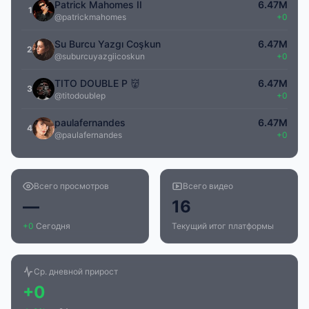
Patrick Mahomes II
6.47M
1
@patrickmahomes
+0
Su Burcu Yazgı Coşkun
6.47M
2
@suburcuyazgiicoskun
+0
TITO DOUBLE P 👹
6.47M
3
@titodoublep
+0
paulafernandes
6.47M
4
@paulafernandes
+0
Всего просмотров
Всего видео
—
16
+0
Сегодня
Текущий итог платформы
Ср. дневной прирост
+0