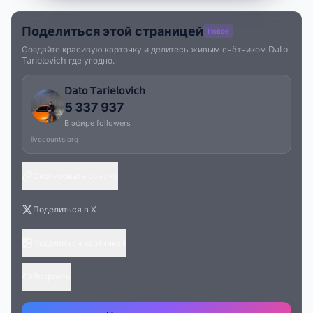
Поделиться этой страницей
Новое
Создайте красивую карточку и делитесь живым счётчиком 𝖣𝖺𝗍𝗈
𝖳𝖺𝗋𝗂𝖾𝗅𝗈𝗏𝗂𝖼𝗁 где угодно.
𝖣𝖺𝗍𝗈 𝖳𝖺𝗋𝗂𝖾𝗅𝗈𝗏𝗂𝖼𝗁
5 337 937
В эфире followers
livecounts.org
Скопировать ссылку
Поделиться в X
Поделиться картинкой
Встроить