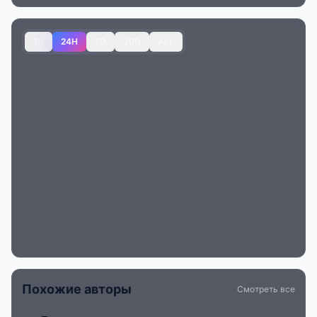
1H
24H
7D
30D
ALL
Похожие авторы
Смотреть все