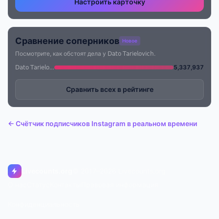
Настроить карточку
Сравнение соперников
Новое
Посмотрите, как обстоят дела у 𝖣𝖺𝗍𝗈 𝖳𝖺𝗋𝗂𝖾𝗅𝗈𝗏𝗂𝖼𝗁.
𝖣𝖺𝗍𝗈 𝖳𝖺𝗋𝗂𝖾𝗅𝗈𝗏𝗂𝖼𝗁
5,337,937
Сравнить всех в рейтинге
← Счётчик подписчиков Instagram в реальном времени
Livecounts.org
© 2017–2026 Livecounts.org
О нас
Статус
Контакты
Правовая информация
Конфиденциальность