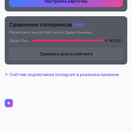
Настроить карточку
Сравнение соперников
Новое
Посмотрите, как обстоят дела у Дарья Пынзарь.
Дарья Пынзарь
4,162,031
Сравнить всех в рейтинге
← Счётчик подписчиков Instagram в реальном времени
Livecounts.org
© 2017–2026 Livecounts.org
О нас
Статус
Контакты
Правовая информация
Конфиденциальность