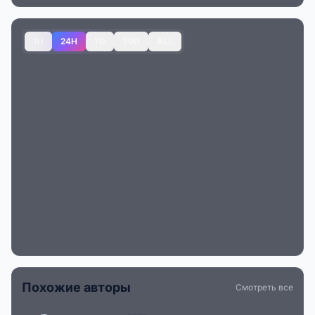
1H
24H
7D
30D
ALL
Похожие авторы
Смотреть все