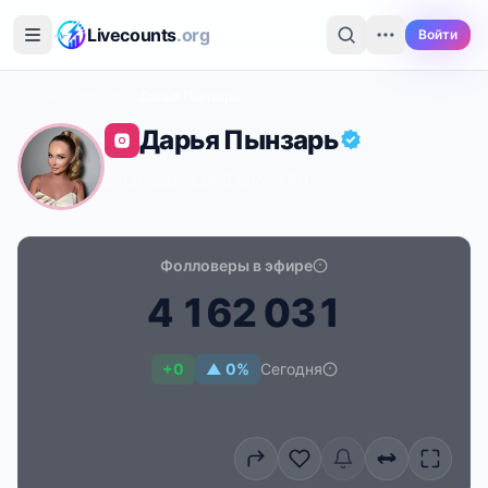
Перейти к основному содержимому
Livecounts
.org
Войти
Главная
›
Instagram
›
Дарья Пынзарь
Дарья Пынзарь
@darya_pinzar86
·
Shows
·
RU
Фолловеры в эфире
4
1
6
2
0
3
1
Счётчик подписчиков в реальном времени для Дарь
+0
▲ 0%
Сегодня