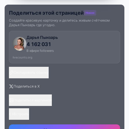
Поделиться этой страницей
Новое
Создайте красивую карточку и делитесь живым счётчиком
Дарья Пынзарь где угодно.
Дарья Пынзарь
4 162 031
В эфире followers
livecounts.org
Скопировать ссылку
Поделиться в X
Поделиться картинкой
Встроить