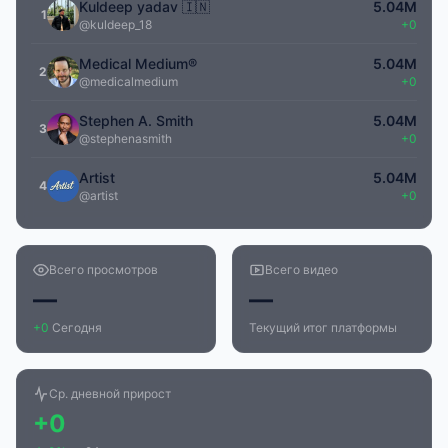
Kuldeep yadav 🇮🇳
5.04M
1
@kuldeep_18
+0
Medical Medium®
5.04M
2
@medicalmedium
+0
Stephen A. Smith
5.04M
3
@stephenasmith
+0
Artist
5.04M
4
@artist
+0
Всего просмотров
Всего видео
—
—
+0
Сегодня
Текущий итог платформы
Ср. дневной прирост
+0