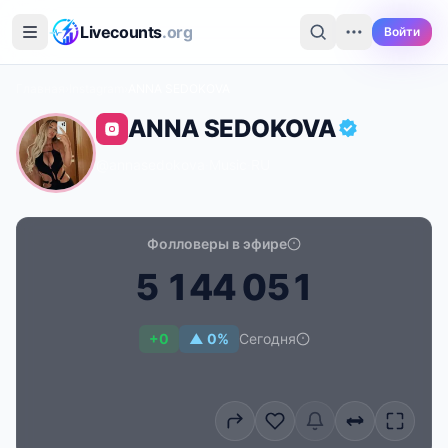
Перейти к основному содержимому
Livecounts
.org
Войти
Главная
›
Instagram
›
ANNA SEDOKOVA
ANNA SEDOKOVA
@annasedokova
·
Music
·
RU
Фолловеры в эфире
5
1
4
4
0
5
1
Счётчик подписчиков в реальном времени для ANN
+0
▲ 0%
Сегодня