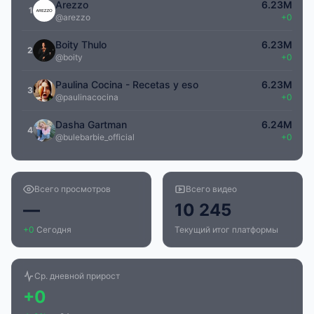
Arezzo
6.23M
1
@arezzo
+0
Boity Thulo
6.23M
2
@boity
+0
Paulina Cocina - Recetas y eso
6.23M
3
@paulinacocina
+0
Dasha Gartman
6.24M
4
@bulebarbie_official
+0
Всего просмотров
Всего видео
—
10 245
+0
Сегодня
Текущий итог платформы
Ср. дневной прирост
+0