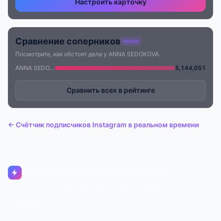
Настроить карточку
Сравнение соперников
Новое
Посмотрите, как обстоят дела у ANNA SEDOKOVA.
ANNA SEDOKOVA
5,144,051
Сравнить всех в рейтинге
← Счётчик подписчиков Instagram в реальном времени
Livecounts.org
© 2017–2026 Livecounts.org
О нас
Статус
Контакты
Правовая информация
Конфиденциальность