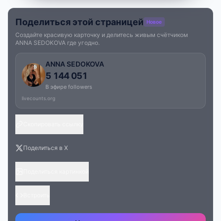
Поделиться этой страницей
Новое
Создайте красивую карточку и делитесь живым счётчиком
ANNA SEDOKOVA где угодно.
ANNA SEDOKOVA
5 144 051
В эфире followers
livecounts.org
Скопировать ссылку
Поделиться в X
Поделиться картинкой
Встроить