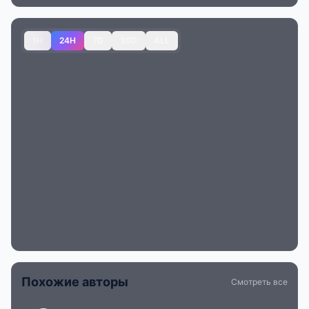
1H
24H
7D
30D
ALL
Похожие авторы
Смотреть все