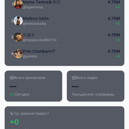
Mama Tarima🎤🫅🏻
4.75M
1
@laperversa
+0
Melissa Satta
4.75M
2
@melissasatta
+0
이광수
4.75M
3
@masijacoke850714
+0
Prim Chanikarn♡
4.75M
4
@primiily
+0
Всего просмотров
Всего видео
—
—
+0
Сегодня
Текущий итог платформы
Ср. дневной прирост
+0