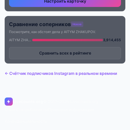
Настроить карточку
Сравнение соперников
Новое
Посмотрите, как обстоят дела у AITYM ZHAKUPOV.
AITYM ZHAKUPOV
3,914,455
Сравнить всех в рейтинге
← Счётчик подписчиков Instagram в реальном времени
Livecounts.org
© 2017–2026 Livecounts.org
О нас
Статус
Контакты
Правовая информация
Конфиденциальность