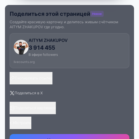
Поделиться этой страницей
Новое
Создайте красивую карточку и делитесь живым счётчиком
AITYM ZHAKUPOV где угодно.
AITYM ZHAKUPOV
3 914 455
В эфире followers
livecounts.org
Скопировать ссылку
Поделиться в X
Поделиться картинкой
Встроить