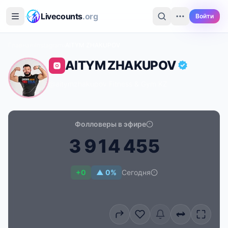
Перейти к основному содержимому
Livecounts
.org
Войти
Главная
›
Instagram
›
AITYM ZHAKUPOV
AITYM ZHAKUPOV
@aitymzhakupov
·
Fitness & Gym
·
KZ
Фолловеры в эфире
3
9
1
4
4
5
5
Счётчик подписчиков в реальном времени для AIT
+0
▲ 0%
Сегодня