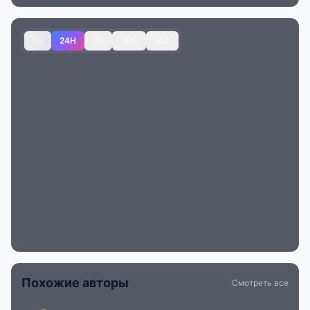
1H
24H
7D
30D
ALL
Похожие авторы
Смотреть все