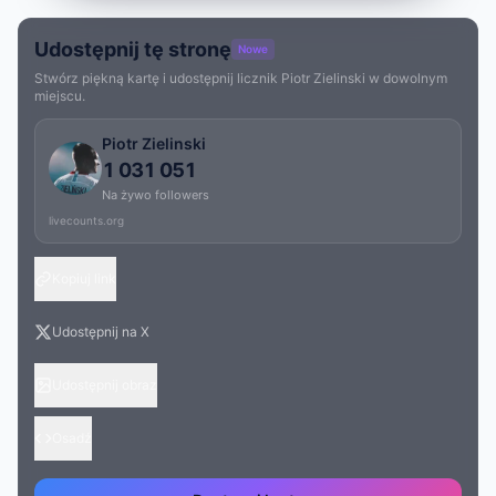
Udostępnij tę stronę
Nowe
Stwórz piękną kartę i udostępnij licznik Piotr Zielinski w dowolnym
miejscu.
Piotr Zielinski
1 031 051
Na żywo followers
livecounts.org
Kopiuj link
Udostępnij na X
Udostępnij obraz
Osadź