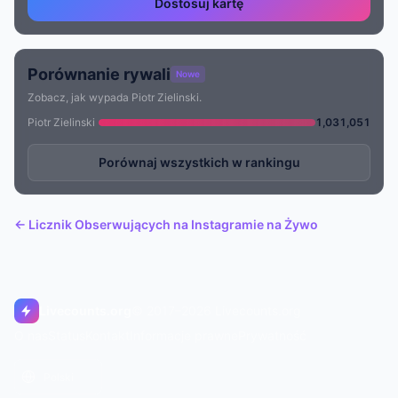
Dostosuj kartę
Porównanie rywali
Nowe
Zobacz, jak wypada Piotr Zielinski.
Piotr Zielinski
1,031,051
Porównaj wszystkich w rankingu
← Licznik Obserwujących na Instagramie na Żywo
Livecounts.org
© 2017–2026 Livecounts.org
O nas
Status
Kontakt
Informacje prawne
Prywatność