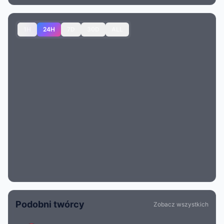
1H
24H
7D
30D
ALL
Podobni twórcy
Zobacz wszystkich