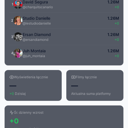
David Segura
1.26M
1
@charquitocanario
+0
Studio Danielle
1.26M
2
@lestudiodanielle
+0
Ersan Diamond
1.26M
3
@ersandiamond
+0
Juh Montaia
1.26M
4
@juh_montaia
+0
Wyświetlenia łącznie
Filmy łącznie
—
—
+0
Dzisiaj
Aktualna suma platformy
Śr. dzienny wzrost
+0