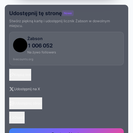
Udostępnij tę stronę
Nowe
Stwórz piękną kartę i udostępnij licznik Żabson w dowolnym
miejscu.
Żabson
1 006 052
Na żywo followers
livecounts.org
Kopiuj link
Udostępnij na X
Udostępnij obraz
Osadź