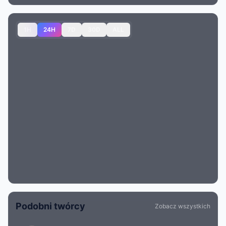
1H
24H
7D
30D
ALL
Podobni twórcy
Zobacz wszystkich