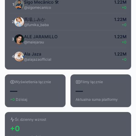
Sigo Mecânico 🛠️
1.22M
1
@sigomecanico
+0
馬場ふみか
1.22M
2
@fumika_baba
+0
ALE JARAMILLO
1.22M
3
@malejarau
+0
Ala Jaza
1.22M
4
@alajazaofficial
+0
Wyświetlenia łącznie
Filmy łącznie
—
—
+0
Dzisiaj
Aktualna suma platformy
Śr. dzienny wzrost
+0