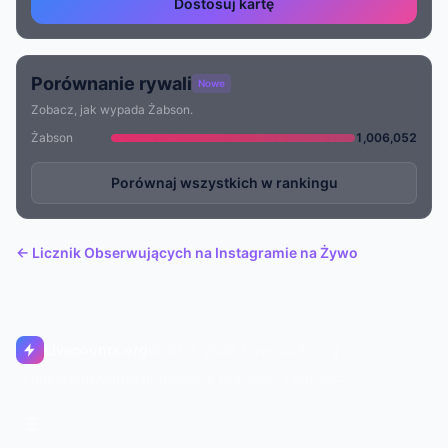
Dostosuj kartę
Porównanie rywali
Nowe
Zobacz, jak wypada Żabson.
Żabson
1,006,052
Porównaj wszystkich w rankingu
← Licznik Obserwujących na Instagramie na Żywo
Livecounts.org
© 2017–2026 Livecounts.org
O nas
Status
Kontakt
Informacje prawne
Prywatność