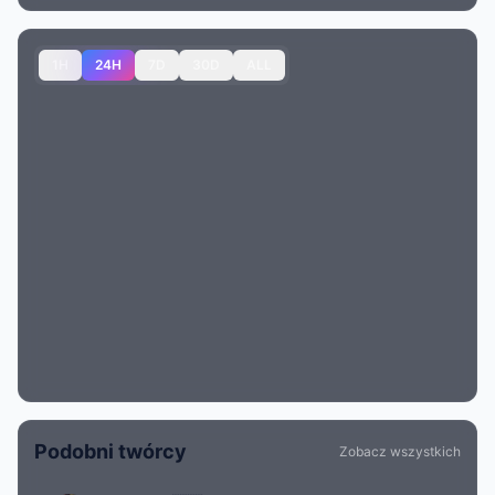
1H
24H
7D
30D
ALL
Podobni twórcy
Zobacz wszystkich