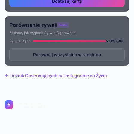
Dostosuj kartę
Porównanie rywali
Nowe
Zobacz, jak wypada Sylwia Dąbrowska.
Sylwia Dąbrowska
2,000,966
Porównaj wszystkich w rankingu
← Licznik Obserwujących na Instagramie na Żywo
Livecounts.org
© 2017–2026 Livecounts.org
O nas
Status
Kontakt
Informacje prawne
Prywatność