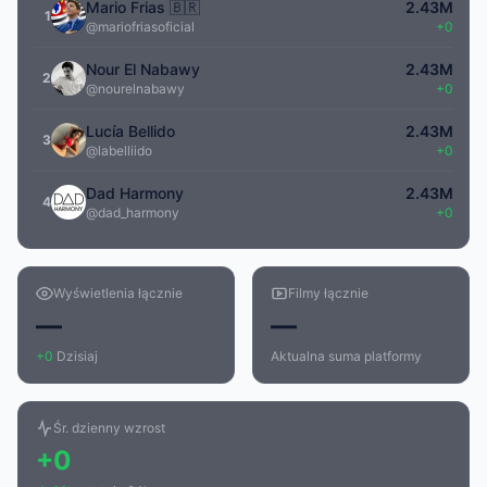
Mario Frias 🇧🇷
2.43M
1
@mariofriasoficial
+0
Nour El Nabawy
2.43M
2
@nourelnabawy
+0
Lucía Bellido
2.43M
3
@labelliido
+0
Dad Harmony
2.43M
4
@dad_harmony
+0
Wyświetlenia łącznie
Filmy łącznie
—
—
+0
Dzisiaj
Aktualna suma platformy
Śr. dzienny wzrost
+0