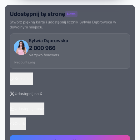
Udostępnij tę stronę
Nowe
Stwórz piękną kartę i udostępnij licznik Sylwia Dąbrowska w
dowolnym miejscu.
Sylwia Dąbrowska
2 000 966
Na żywo followers
livecounts.org
Kopiuj link
Udostępnij na X
Udostępnij obraz
Osadź