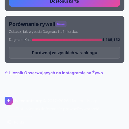
Dostosuj kartę
Porównanie rywali
Nowe
Zobacz, jak wypada Dagmara Kaźmierska.
Dagmara Kaźmierska
1,165,152
Porównaj wszystkich w rankingu
← Licznik Obserwujących na Instagramie na Żywo
Livecounts.org
© 2017–2026 Livecounts.org
O nas
Status
Kontakt
Informacje prawne
Prywatność