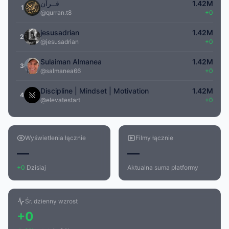
قــرآن
1.42M
1
@qurran.t8
+0
jesusadrian
1.42M
2
@jesusadrian
+0
Sulaiman Almanea
1.42M
3
@salmanea66
+0
Discipline | Mindset | Motivation
1.42M
4
@elevatestart
+0
Wyświetlenia łącznie
Filmy łącznie
—
—
+0
Dzisiaj
Aktualna suma platformy
Śr. dzienny wzrost
+0