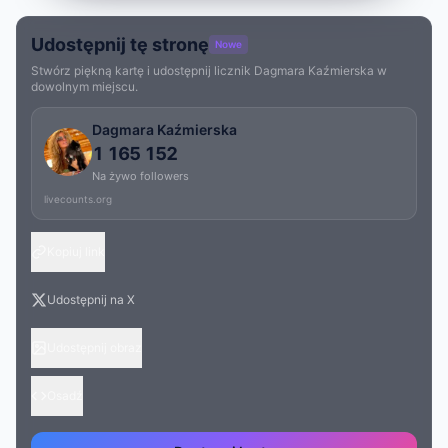
Udostępnij tę stronę
Nowe
Stwórz piękną kartę i udostępnij licznik Dagmara Kaźmierska w
dowolnym miejscu.
Dagmara Kaźmierska
1 165 152
Na żywo followers
livecounts.org
Kopiuj link
Udostępnij na X
Udostępnij obraz
Osadź