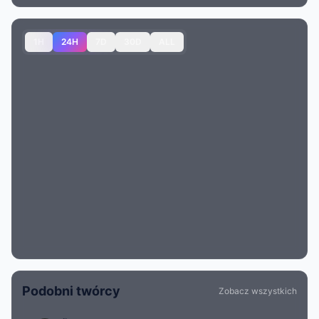
1H
24H
7D
30D
ALL
Podobni twórcy
Zobacz wszystkich