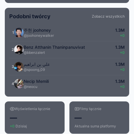
Podobni twórcy
Zobacz wszystkich
주헌 joohoney
1.3M
1
@joohoneywalker
+0
Benz Atthanin Thaninpanuvivat
1.3M
2
@bbenzalert
+0
علي بن ابراهيم
1.3M
3
@spoong_09
+0
Necip Memili
1.3M
4
@neocu
+0
Wyświetlenia łącznie
Filmy łącznie
—
—
+0
Dzisiaj
Aktualna suma platformy