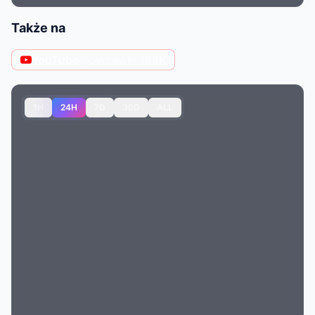
Także na
YouTube
@owcawk
· 168K
1H
24H
7D
30D
ALL