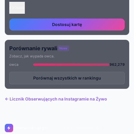
Osadź
Dostosuj kartę
Porównanie rywali
Nowe
Zobacz, jak wypada owca.
owca
962,279
Porównaj wszystkich w rankingu
← Licznik Obserwujących na Instagramie na Żywo
Livecounts.org
© 2017–2026 Livecounts.org