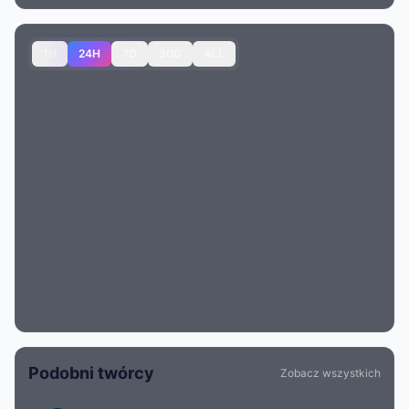
1H
24H
7D
30D
ALL
Podobni twórcy
Zobacz wszystkich