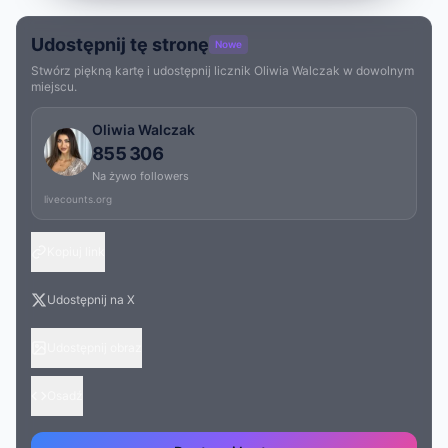
Udostępnij tę stronę
Nowe
Stwórz piękną kartę i udostępnij licznik Oliwia Walczak w dowolnym
miejscu.
Oliwia Walczak
855 306
Na żywo followers
livecounts.org
Kopiuj link
Udostępnij na X
Udostępnij obraz
Osadź