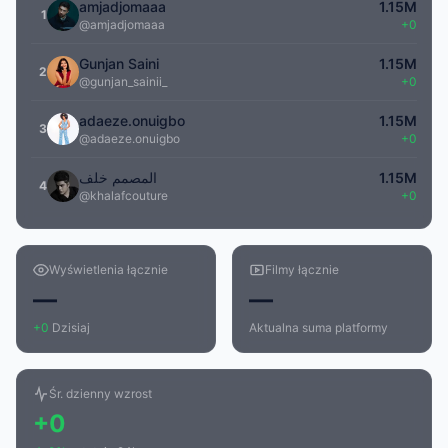
amjadjomaaa
1.15M
1
@amjadjomaaa
+0
Gunjan Saini
1.15M
2
@gunjan_sainii_
+0
adaeze.onuigbo
1.15M
3
@adaeze.onuigbo
+0
المصمم خلف
1.15M
4
@khalafcouture
+0
Wyświetlenia łącznie
Filmy łącznie
—
—
+0
Dzisiaj
Aktualna suma platformy
Śr. dzienny wzrost
+0