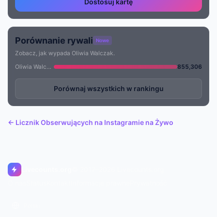
Dostosuj kartę
Porównanie rywali
Nowe
Zobacz, jak wypada Oliwia Walczak.
Oliwia Walczak
855,306
Porównaj wszystkich w rankingu
← Licznik Obserwujących na Instagramie na Żywo
Livecounts.org
© 2017–2026 Livecounts.org
O nas
Status
Kontakt
Informacje prawne
Prywatność