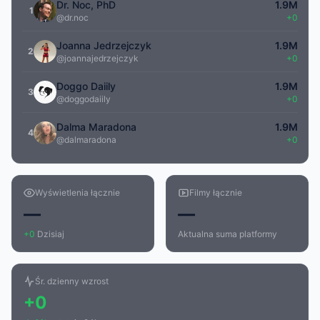
Dr. Noc, PhD
1.9M
1
@dr.noc
+0
Joanna Jedrzejczyk
1.9M
2
@joannajedrzejczyk
+0
Doggo Daiily
1.9M
3
@doggodaiily
+0
Dalma Maradona
1.9M
4
@dalmaradona
+0
Wyświetlenia łącznie
Filmy łącznie
—
—
+0
Dzisiaj
Aktualna suma platformy
Śr. dzienny wzrost
+0