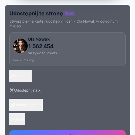
Udostępnij tę stronę
Nowe
Stwórz piękną kartę i udostępnij licznik Ola Nowak w dowolnym
miejscu.
Ola Nowak
1 562 454
Na żywo followers
livecounts.org
Kopiuj link
Udostępnij na X
Udostępnij obraz
Osadź