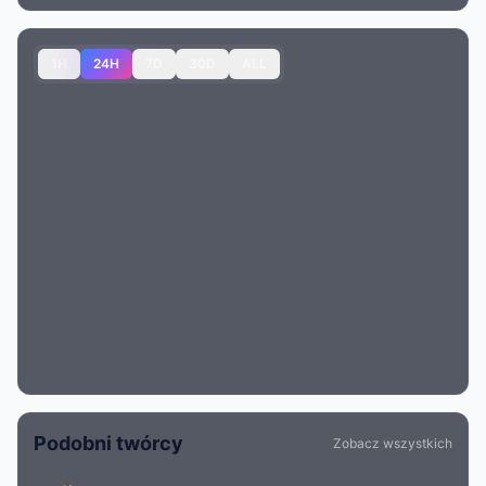
1H
24H
7D
30D
ALL
Podobni twórcy
Zobacz wszystkich