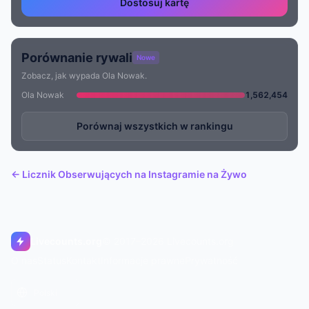
Dostosuj kartę
Porównanie rywali
Nowe
Zobacz, jak wypada Ola Nowak.
Ola Nowak
1,562,454
Porównaj wszystkich w rankingu
← Licznik Obserwujących na Instagramie na Żywo
Livecounts.org
© 2017–2026 Livecounts.org
O nas
Status
Kontakt
Informacje prawne
Prywatność