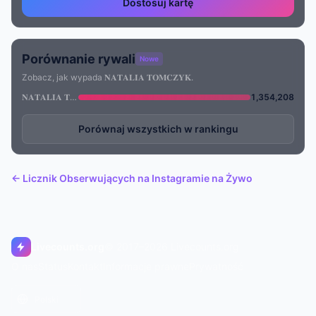
Dostosuj kartę
Porównanie rywali
Nowe
Zobacz, jak wypada 𝐍𝐀𝐓𝐀𝐋𝐈𝐀 𝐓𝐎𝐌𝐂𝐙𝐘𝐊.
𝐍𝐀𝐓𝐀𝐋𝐈𝐀 𝐓𝐎𝐌𝐂𝐙𝐘𝐊
1,354,208
Porównaj wszystkich w rankingu
← Licznik Obserwujących na Instagramie na Żywo
Livecounts.org
© 2017–2026 Livecounts.org
O nas
Status
Kontakt
Informacje prawne
Prywatność