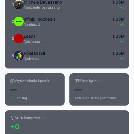
Michele Bavassano
1.65M
1
@michele_bavassano
+0
Infinix Indonesia
1.65M
2
@infinixid
+0
Leana
1.65M
3
@itsleana____
+0
Vôlei Brasil
1.65M
4
@cbvolei
+0
Wyświetlenia łącznie
Filmy łącznie
—
—
+0
Dzisiaj
Aktualna suma platformy
Śr. dzienny wzrost
+0