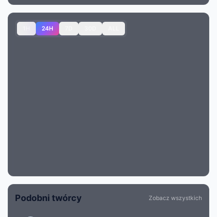
1H
24H
7D
30D
ALL
Podobni twórcy
Zobacz wszystkich