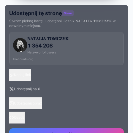
Udostępnij tę stronę
Nowe
Stwórz piękną kartę i udostępnij licznik 𝐍𝐀𝐓𝐀𝐋𝐈𝐀 𝐓𝐎𝐌𝐂𝐙𝐘𝐊 w
dowolnym miejscu.
𝐍𝐀𝐓𝐀𝐋𝐈𝐀 𝐓𝐎𝐌𝐂𝐙𝐘𝐊
1 354 208
Na żywo followers
livecounts.org
Kopiuj link
Udostępnij na X
Udostępnij obraz
Osadź