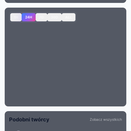
1H
24H
7D
30D
ALL
Podobni twórcy
Zobacz wszystkich