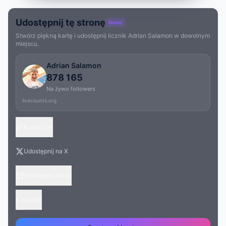
Udostępnij tę stronę
Nowe
Stwórz piękną kartę i udostępnij licznik Adrian Salamon w dowolnym
miejscu.
Adrian Salamon
878 165
Na żywo followers
livecounts.org
Kopiuj link
Udostępnij na X
Udostępnij obraz
Osadź