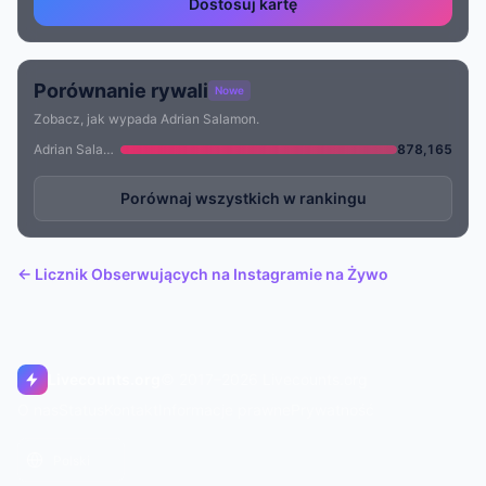
Dostosuj kartę
Porównanie rywali
Nowe
Zobacz, jak wypada Adrian Salamon.
Adrian Salamon
878,165
Porównaj wszystkich w rankingu
← Licznik Obserwujących na Instagramie na Żywo
Livecounts.org
© 2017–2026 Livecounts.org
O nas
Status
Kontakt
Informacje prawne
Prywatność