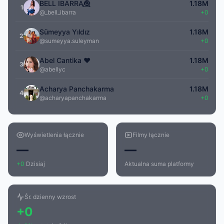
BELL IBARRA🧿⃤
1.18M
1
@_bell_ibarra
+0
Sümeyya Yıldız
1.18M
2
@sumeyya.suleyman
+0
Abel Cantika ♥
1.18M
3
@abellyc
+0
Acharya Panchakarma
1.18M
4
@acharyapanchakarma
+0
Wyświetlenia łącznie
Filmy łącznie
—
—
+0
Dzisiaj
Aktualna suma platformy
Śr. dzienny wzrost
+0