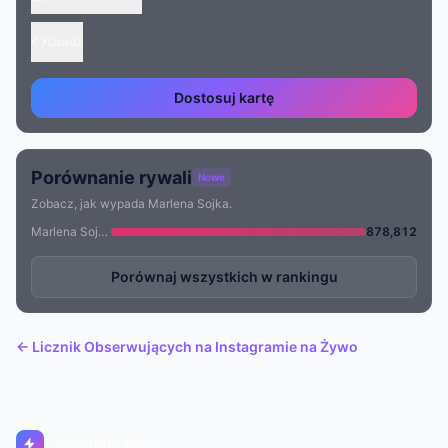
Osadź
Dostosuj kartę
Porównanie rywali
Nowe
Zobacz, jak wypada Marlena Sojka.
Marlena Sojka
878,812
Porównaj wszystkich w rankingu
← Licznik Obserwujących na Instagramie na Żywo
Livecounts.org
© 2017–2026 Livecounts.org