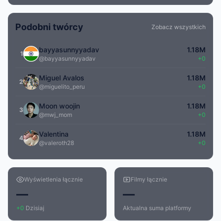
Podobni twórcy
Zobacz wszystkich
bayyasunnyyadav
1.18M
1
@bayyasunnyyadav
+0
Miguel Avalos
1.18M
2
@miguelito_peru
+0
Moon woojin
1.18M
3
@mwj_mom
+0
Valentina
1.18M
4
@valeroth28
+0
Wyświetlenia łącznie
Filmy łącznie
—
—
+0
Dzisiaj
Aktualna suma platformy