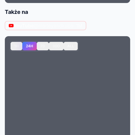
Także na
YouTube
@marleyandkuba
· 1M
1H
24H
7D
30D
ALL