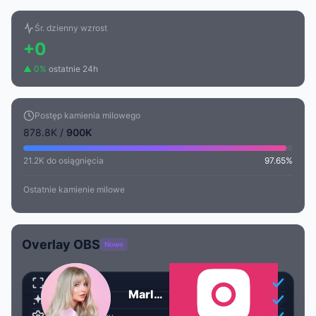
Śr. dzienny wzrost
+0
▲ 0%
ostatnie 24h
Postęp kamienia milowego
878.8K /
900K
21.2K do osiągnięcia
97.65%
Ostatnie kamienie milowe
Overlay OBS
Nowe
Przezroczysty
Marlena Sojka
Animowany