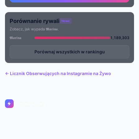
Porównanie rywali
Nowe
Zobacz, jak wypada 𝕸𝖆𝖗𝖎𝖓𝖆.
𝕸𝖆𝖗𝖎𝖓𝖆
1,189,303
Porównaj wszystkich w rankingu
← Licznik Obserwujących na Instagramie na Żywo
Livecounts.org
© 2017–2026 Livecounts.org
O nas
Status
Kontakt
Informacje prawne
Prywatność