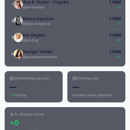
Ann B. Mateo - Ongkiko
1.45M
1
@annbmateo
+0
Bianca Ingrosso
1.45M
2
@biancaingrosso
+0
Eric English
1.45M
3
@ericthgt
+0
Georgia Tremlin
1.45M
4
@georgieandwinniee
+0
Wyświetlenia łącznie
Filmy łącznie
—
—
+0
Dzisiaj
Aktualna suma platformy
Śr. dzienny wzrost
+0