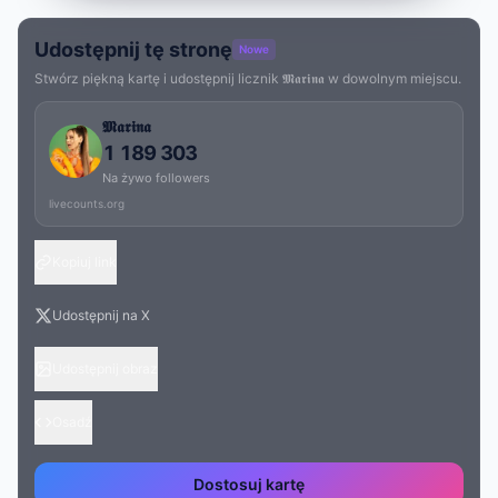
Udostępnij tę stronę
Nowe
Stwórz piękną kartę i udostępnij licznik 𝕸𝖆𝖗𝖎𝖓𝖆 w dowolnym miejscu.
𝕸𝖆𝖗𝖎𝖓𝖆
1 189 303
Na żywo followers
livecounts.org
Kopiuj link
Udostępnij na X
Udostępnij obraz
Osadź
Dostosuj kartę