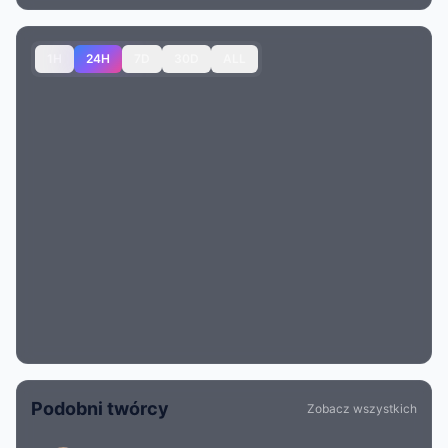
1H
24H
7D
30D
ALL
Podobni twórcy
Zobacz wszystkich