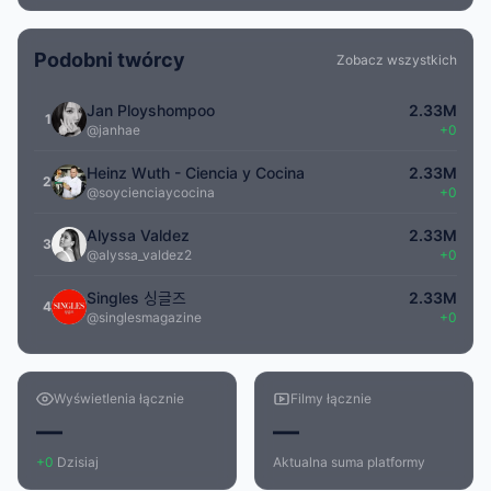
Podobni twórcy
Zobacz wszystkich
Jan Ployshompoo
2.33M
1
@janhae
+0
Heinz Wuth - Ciencia y Cocina
2.33M
2
@soycienciaycocina
+0
Alyssa Valdez
2.33M
3
@alyssa_valdez2
+0
Singles 싱글즈
2.33M
4
@singlesmagazine
+0
Wyświetlenia łącznie
Filmy łącznie
—
—
+0
Dzisiaj
Aktualna suma platformy