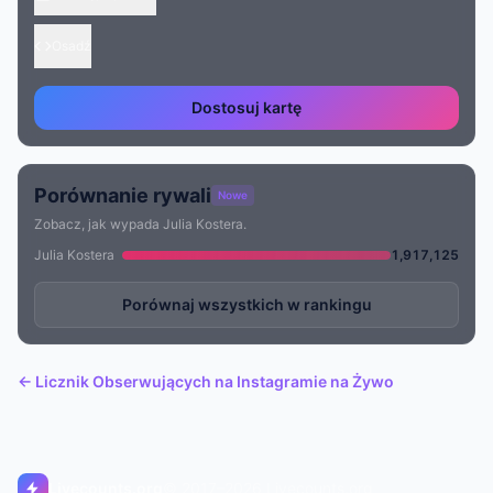
Osadź
Dostosuj kartę
Porównanie rywali
Nowe
Zobacz, jak wypada Julia Kostera.
Julia Kostera
1,917,125
Porównaj wszystkich w rankingu
← Licznik Obserwujących na Instagramie na Żywo
Livecounts.org
© 2017–2026 Livecounts.org