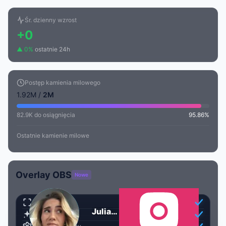
Śr. dzienny wzrost
+0
▲ 0%
ostatnie 24h
Postęp kamienia milowego
1.92M /
2M
82.9K do osiągnięcia
95.86%
Ostatnie kamienie milowe
Overlay OBS
Nowe
Przezroczysty
Julia Kostera
Animowany