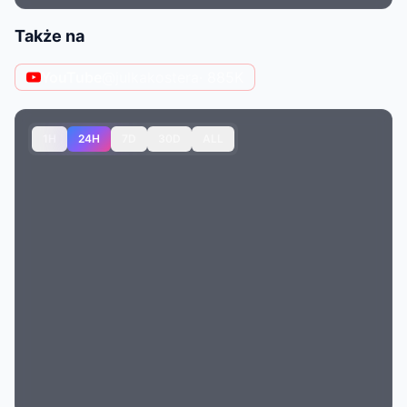
Także na
YouTube
@julkakostera
· 885K
1H
24H
7D
30D
ALL