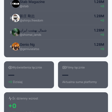
Stab Magazine
1.28M
1
@stab
+0
新庄 剛志
1.28M
2
@shinjo.freedom
+0
شمال بهشت ایران
1.28M
3
@shomal_lands
+0
Genio Ng
1.28M
4
@geniuseatss
+0
Wyświetlenia łącznie
Filmy łącznie
—
—
+0
Dzisiaj
Aktualna suma platformy
Śr. dzienny wzrost
+0