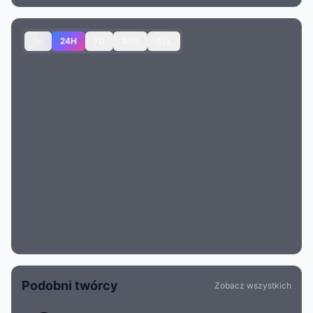
1H
24H
7D
30D
ALL
Podobni twórcy
Zobacz wszystkich