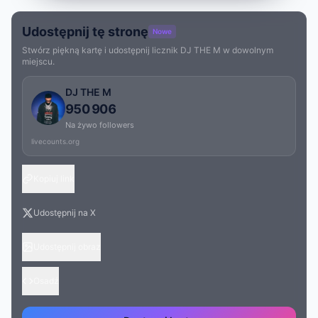
Udostępnij tę stronę
Nowe
Stwórz piękną kartę i udostępnij licznik DJ THE M w dowolnym
miejscu.
DJ THE M
950 906
Na żywo followers
livecounts.org
Kopiuj link
Udostępnij na X
Udostępnij obraz
Osadź