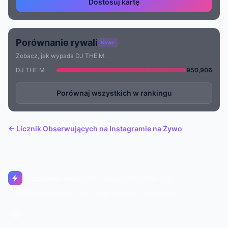
Dostosuj kartę
Porównanie rywali
Nowe
Zobacz, jak wypada DJ THE M.
DJ THE M
950,906
Porównaj wszystkich w rankingu
← Licznik Obserwujących na Instagramie na Żywo
Livecounts.org
© 2017–2026 Livecounts.org
O nas
Status
Kontakt
Informacje prawne
Prywatność