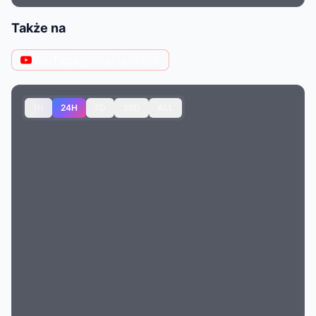
Także na
YouTube
@hihania
· 749K
1H
24H
7D
30D
ALL