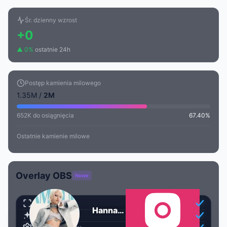
Śr. dzienny wzrost
+0
▲ 0%
ostatnie 24h
Postęp kamienia milowego
1.35M /
2M
652K do osiągnięcia
67.40%
Ostatnie kamienie milowe
Overlay OBS
Nowe
Przezroczysty
Hanna Puchalska
Animowany