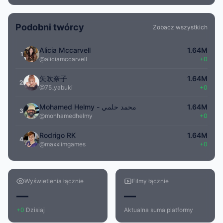
Podobni twórcy
Zobacz wszystkich
Alicia Mccarvell
1.64M
1
@aliciamccarvell
+0
矢吹奈子
1.64M
2
@75_yabuki
+0
Mohamed Helmy - محمد حلمي
1.64M
3
@mohhamedhelmy
+0
Rodrigo RK
1.64M
4
@maxxiimgames
+0
Wyświetlenia łącznie
Filmy łącznie
—
—
+0
Dzisiaj
Aktualna suma platformy