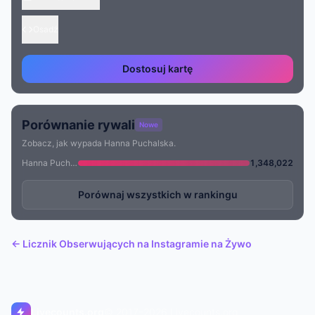
Osadź
Dostosuj kartę
Porównanie rywali
Nowe
Zobacz, jak wypada Hanna Puchalska.
Hanna Puchalska
1,348,022
Porównaj wszystkich w rankingu
← Licznik Obserwujących na Instagramie na Żywo
Livecounts.org
© 2017–2026 Livecounts.org