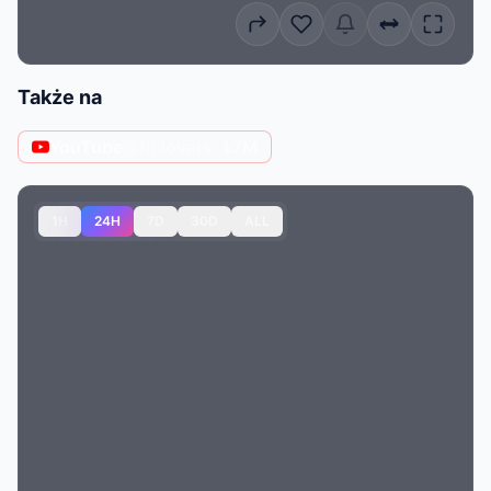
Także na
YouTube
@fit.lovers
· 1.7M
1H
24H
7D
30D
ALL