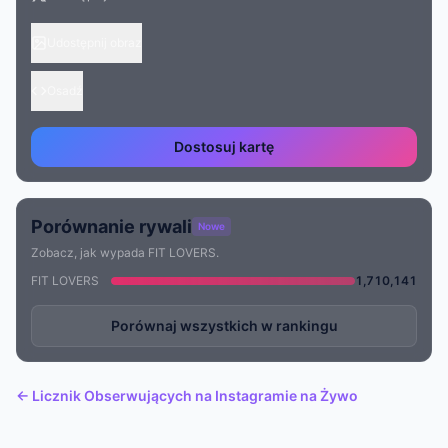
Udostępnij obraz
Osadź
Dostosuj kartę
Porównanie rywali
Nowe
Zobacz, jak wypada FIT LOVERS.
FIT LOVERS
1,710,141
Porównaj wszystkich w rankingu
← Licznik Obserwujących na Instagramie na Żywo