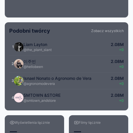
Podobni twórcy
Zobacz wszystkich
Liam Layton
2.08M
1
@the_plant_slant
+0
이주빈
2.08M
2
@hellobeen
+0
Isnael Nonato o Agronomo de Vera
2.08M
3
@agronomodevera
+0
SMTOWN &STORE
2.08M
4
@smtown_andstore
+0
Wyświetlenia łącznie
Filmy łącznie
—
—