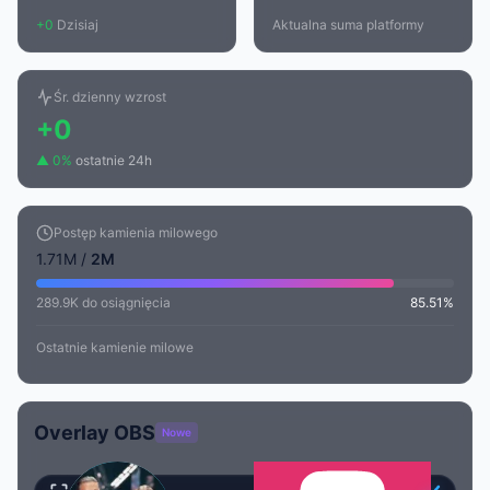
+0
Dzisiaj
Aktualna suma platformy
Śr. dzienny wzrost
+0
▲ 0%
ostatnie 24h
Postęp kamienia milowego
1.71M /
2M
289.9K do osiągnięcia
85.51%
Ostatnie kamienie milowe
Overlay OBS
Nowe