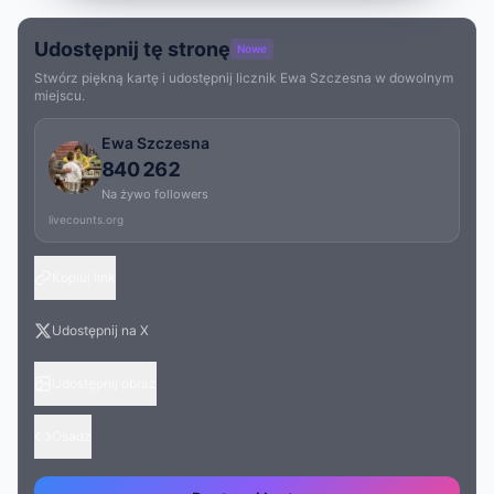
Udostępnij tę stronę
Nowe
Stwórz piękną kartę i udostępnij licznik Ewa Szczesna w dowolnym
miejscu.
Ewa Szczesna
840 262
Na żywo followers
livecounts.org
Kopiuj link
Udostępnij na X
Udostępnij obraz
Osadź