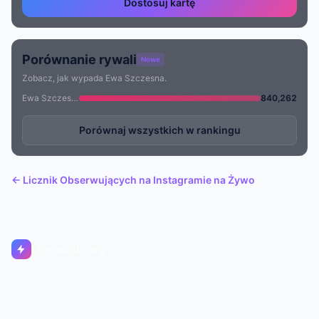
Dostosuj kartę
Porównanie rywali
Nowe
Zobacz, jak wypada Ewa Szczesna.
Ewa Szczesna
840,262
Porównaj wszystkich w rankingu
← Licznik Obserwujących na Instagramie na Żywo
Livecounts.org
© 2017–2026 Livecounts.org
O nas
Status
Kontakt
Informacje prawne
Prywatność