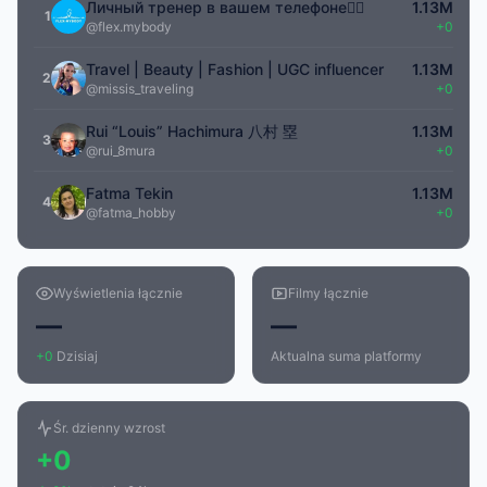
Личный тренер в вашем телефоне🧘‍♀️
1.13M
1
@flex.mybody
+0
Travel | Beauty | Fashion | UGC influencer
1.13M
2
@missis_traveling
+0
Rui “Louis” Hachimura 八村 塁
1.13M
3
@rui_8mura
+0
Fatma Tekin
1.13M
4
@fatma_hobby
+0
Wyświetlenia łącznie
Filmy łącznie
—
—
+0
Dzisiaj
Aktualna suma platformy
Śr. dzienny wzrost
+0