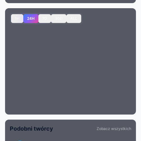
1H
24H
7D
30D
ALL
Podobni twórcy
Zobacz wszystkich