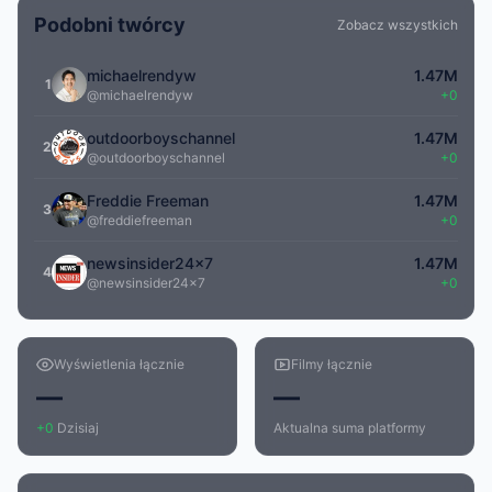
Podobni twórcy
Zobacz wszystkich
michaelrendyw
1.47M
1
@michaelrendyw
+0
outdoorboyschannel
1.47M
2
@outdoorboyschannel
+0
Freddie Freeman
1.47M
3
@freddiefreeman
+0
newsinsider24x7
1.47M
4
@newsinsider24x7
+0
Wyświetlenia łącznie
Filmy łącznie
—
—
+0
Dzisiaj
Aktualna suma platformy