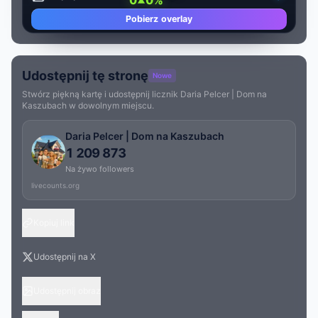
0
0%
Pobierz overlay
Udostępnij tę stronę
Nowe
Stwórz piękną kartę i udostępnij licznik Daria Pelcer | Dom na
Kaszubach w dowolnym miejscu.
Daria Pelcer | Dom na Kaszubach
1 209 873
Na żywo followers
livecounts.org
Kopiuj link
Udostępnij na X
Udostępnij obraz