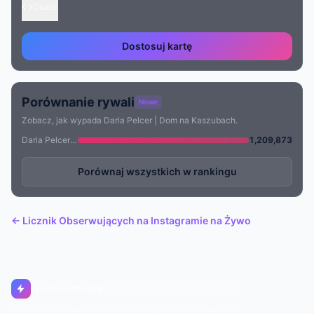
Osadź
Dostosuj kartę
Porównanie rywali
Nowe
Zobacz, jak wypada Daria Pelcer | Dom na Kaszubach.
Daria Pelcer | Dom na Kaszubach
1,209,873
Porównaj wszystkich w rankingu
← Licznik Obserwujących na Instagramie na Żywo
Livecounts.org
© 2017–2026 Livecounts.org
O nas
Status
Kontakt
Informacje prawne
Prywatność