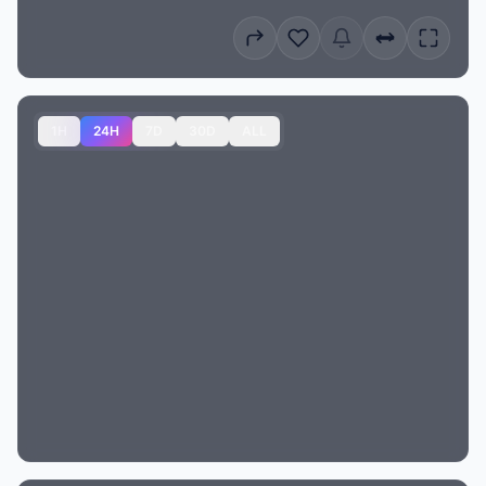
1H
24H
7D
30D
ALL