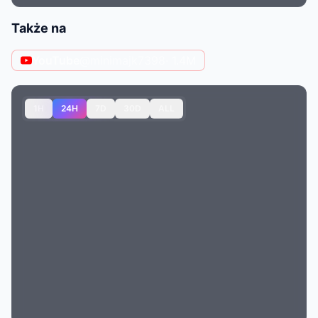
Także na
YouTube
@minimajk7398
· 1.4M
1H
24H
7D
30D
ALL