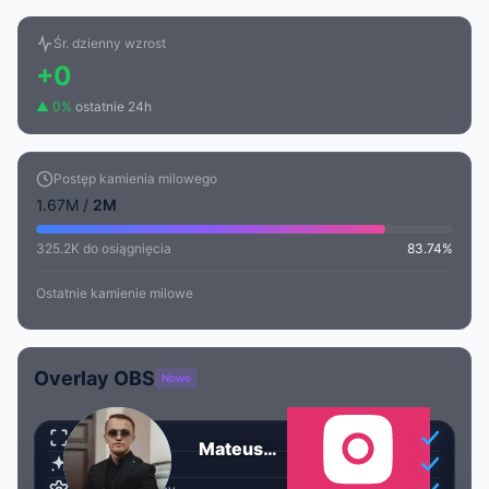
Śr. dzienny wzrost
+0
▲ 0%
ostatnie 24h
Postęp kamienia milowego
1.67M /
2M
325.2K do osiągnięcia
83.74%
Ostatnie kamienie milowe
Overlay OBS
Nowe
Przezroczysty
Mateusz Krzyżanowski
Animowany