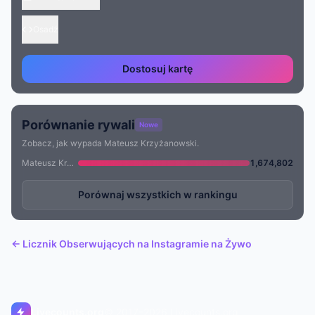
Osadź
Dostosuj kartę
Porównanie rywali
Nowe
Zobacz, jak wypada Mateusz Krzyżanowski.
Mateusz Krzyżanowski
1,674,802
Porównaj wszystkich w rankingu
← Licznik Obserwujących na Instagramie na Żywo
Livecounts.org
© 2017–2026 Livecounts.org