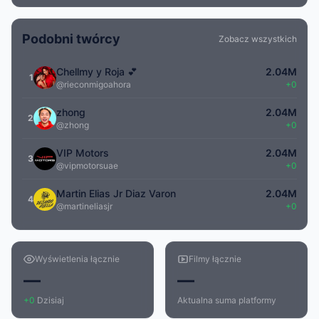
Podobni twórcy
Zobacz wszystkich
Chellmy y Roja 💕
2.04M
1
@rieconmigoahora
+0
zhong
2.04M
2
@zhong
+0
VIP Motors
2.04M
3
@vipmotorsuae
+0
Martin Elias Jr Diaz Varon
2.04M
4
@martineliasjr
+0
Wyświetlenia łącznie
Filmy łącznie
—
—
+0
Dzisiaj
Aktualna suma platformy