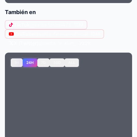
También en
TikTok
@santa.feklan473
· 15M
YouTube
@santa-fe-klan-official
· 12M
X (Twitter)
@santa_fe_klan_
· 222K
1H
24H
7D
30D
ALL