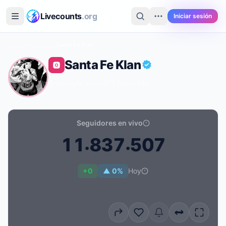
Saltar al contenido principal
Livecounts
.org
Iniciar sesión
Inicio
›
Instagram
›
Santa Fe Klan
Santa Fe Klan
@santa_fe_klan_473
·
Music
·
MX
Seguidores en vivo
.
.
1
1
8
3
7
5
0
7
Recuento de seguidores en vivo de Santa Fe Klan: 11.8
+0
▲ 0%
Hoy