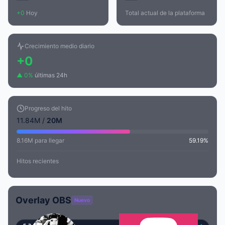
+0
Hoy
Total actual de la plataforma
Crecimiento medio diario
+0
▲ 0%
últimas 24h
Progreso del hito
11.84M /
20M
8.16M para llegar
59.19%
Hitos recientes
Overlay OBS
Nuevo