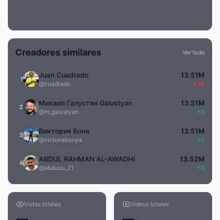
Creadores similares
Ver todo
Juan Cuadrado
13.51M
1
@cuadrado
-8.7K
Михаил Галустян Galustyan
13.51M
2
@m_galustyan
+0
Виктория Боня
13.51M
3
@victoriabonya
+0
ABDUL RAHMAN AL-AWADHI
13.52M
4
@abduuu_21
+0
Vistas totales
Vídeos totales
—
—