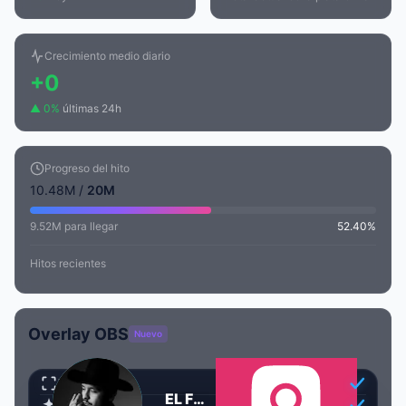
Crecimiento medio diario
+0
▲ 0%
últimas 24h
Progreso del hito
10.48M /
20M
9.52M para llegar
52.40%
Hitos recientes
Overlay OBS
Nuevo
Transparente
EL FORAJIDO
Animado