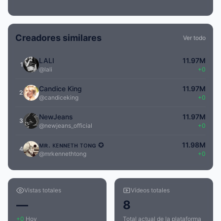
Creadores similares
Ver todo
LALI
11.97M
1
@lali
+0
Candice King
11.97M
2
@candiceking
+0
NewJeans
11.97M
3
@newjeans_official
+0
ᴍʀ. ᴋᴇɴɴᴇᴛʜ ᴛᴏɴɢ ✪
11.98M
4
@mrkennethtong
+0
Vistas totales
Vídeos totales
—
8
+0
Hoy
Total actual de la plataforma