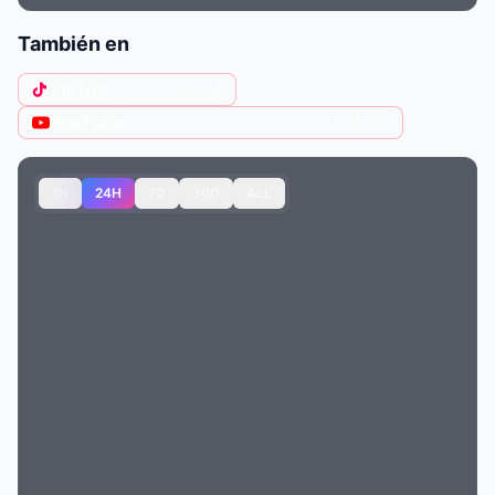
También en
TikTok
@nodal
· 2.5M
YouTube
@christiannodalvevo8825
· 1.7M
1H
24H
7D
30D
ALL