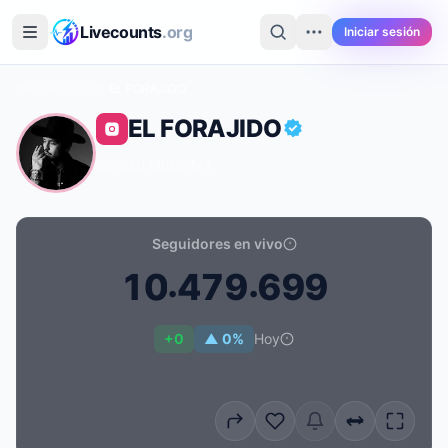
Saltar al contenido principal
Livecounts
.org
Iniciar sesión
Inicio
›
Instagram
›
EL FORAJIDO
EL FORAJIDO
@nodal
·
Music
·
MX
Seguidores en vivo
.
.
1
0
4
7
9
6
9
9
Recuento de seguidores en vivo de EL FORAJIDO: 10.
+0
▲ 0%
Hoy