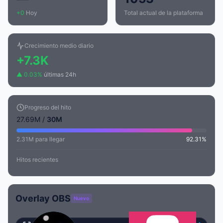
+0
Hoy
Total actual de la plataforma
Crecimiento medio diario
+7.3K
▲ 0.03%
últimas 24h
Progreso del hito
27.69M /
30M
2.31M para llegar
92.31%
Hitos recientes
Overlay OBS
Nuevo