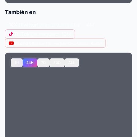
También en
X (Twitter)
@aguerosergiokun
· 14M
TikTok
@kunaguero
· 12M
YouTube
@sergio-aguero-oficial
· 4.3M
1H
24H
7D
30D
ALL