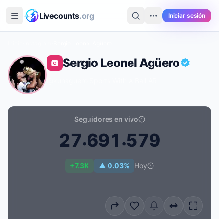
Saltar al contenido principal
Livecounts
.org
Iniciar sesión
Inicio
›
Instagram
›
Sergio Leonel Agüero
Sergio Leonel Agüero
@kunaguero
·
Sports With A Ball
·
AR
Seguidores en vivo
.
.
2
7
6
9
1
5
7
9
Recuento de seguidores en vivo de Sergio Leonel Agüe
+7.3K
▲ 0.03%
Hoy