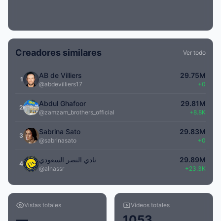
Creadores similares
Ver todo
AB de Villiers
29.75M
1
@abdevilliers17
+0
Abdul Ghafoor
29.81M
2
@zamzam_brothers_official
+8.8K
Sabrina Sato
29.83M
3
@sabrinasato
+0
نادي النصر السعودي
29.89M
4
@alnassr
+23.3K
Vistas totales
Vídeos totales
—
1053