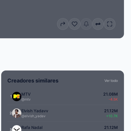
Creadores similares
Ver todo
MTV
21.08M
1
@mtv
-4.5K
Elvish Yadavv
21.12M
2
@elvish_yadav
+10.7K
Rafa Nadal
21.12M
3