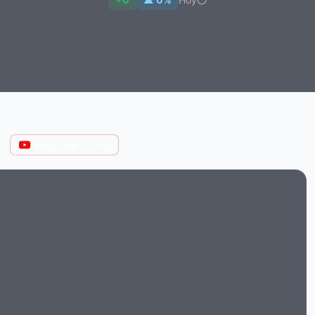
M
YouTube
· 6.5M