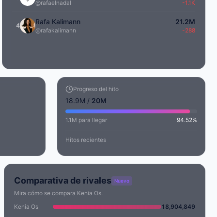
@rafaelnadal
-1.1K
Rafa Kalimann
21.2M
4
@rafakalimann
-288
Progreso del hito
18.9M /
20M
1.1M para llegar
94.52%
Hitos recientes
Comparativa de rivales
Nuevo
Mira cómo se compara Kenia Os.
Kenia Os
18,904,849