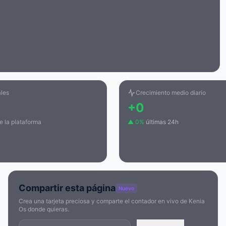
ales
Crecimiento medio diario
+0
e la plataforma
▲ 0%
últimas 24h
Compartir esta página
Nuevo
Crea una tarjeta preciosa y comparte el contador en vivo de Kenia
Os donde quieras.