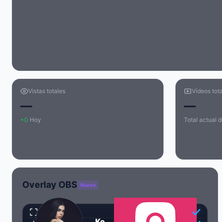
Vistas totales
Vídeos tot
—
—
+0
Hoy
Total actual d
Overlay OBS
Nuevo
Transparente
Kenia Os