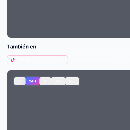
También en
TikTok
@keniaos
· 28M
X (Twitter)
@keniaos
· 7
1H
24H
7D
30D
ALL