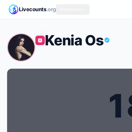
Saltar al contenido principal
Livecounts
.org
Plataformas
Comparar
Tende
Inicio
›
Instagram
›
Kenia Os
Kenia Os
@keniaos
·
Music
·
MX
1
Recuento de seguidores en vivo de Kenia Os: 18.90