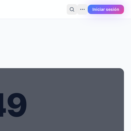
Iniciar sesión
4
9