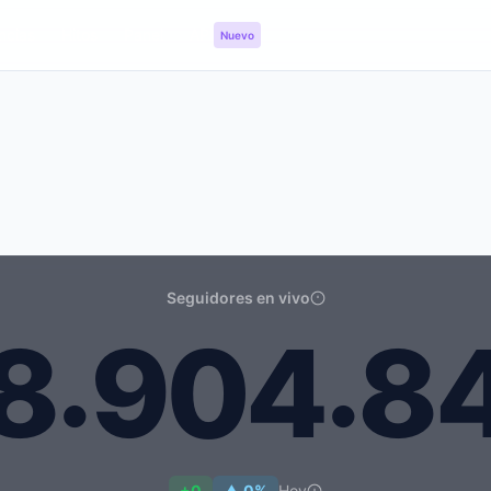
ncias
Hitos
Panel
API
Nuevo
Seguidores en vivo
.
.
8
9
0
4
8
4.849
+0
▲ 0%
Hoy