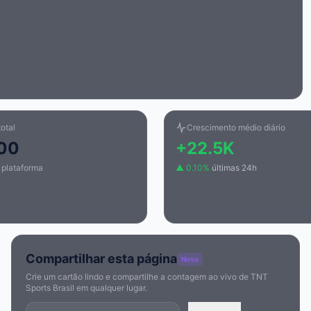
otal
Crescimento médio diário
00
+22.5K
a plataforma
▲ 0.10%
últimas 24h
Compartilhar esta página
Novo
Crie um cartão lindo e compartilhe a contagem ao vivo de TNT
Sports Brasil em qualquer lugar.