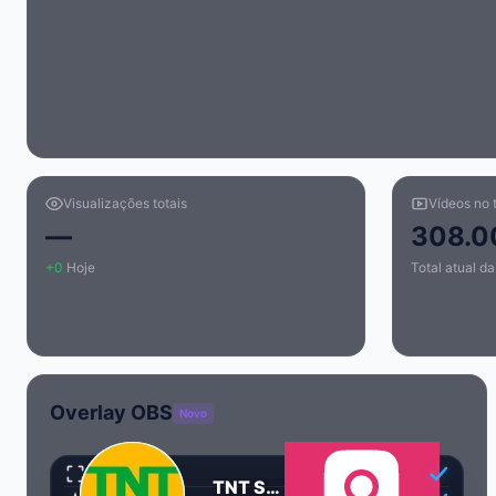
Visualizações totais
Vídeos no t
—
308.0
+0
Hoje
Total atual d
Overlay OBS
Novo
Transparente
TNT Sports Brasil