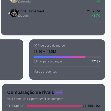
@simaria
+0
Chris Bumstead
25.78M
4
@cbum
+3.7K
Progresso do marco
23.16M /
30M
6.84M para alcançar
77.18%
Marcos recentes
Comparação de rivais
Novo
Veja como TNT Sports Brasil se compara.
TNT Sports Brasil
23,155,192