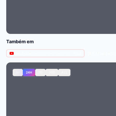
Também em
YouTube
@esporte-interativo
· 13M
X (Twitter)
@
1H
24H
7D
30D
ALL