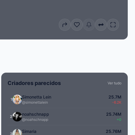
Criadores parecidos
Ver tudo
Simonetta Lein
25.7M
1
@simonettalein
-6.2K
noahschnapp
25.74M
2
@noahschnapp
+0
Simaria
25.76M
3