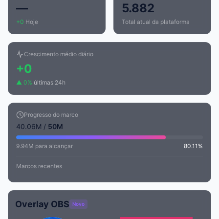
—
5.882
+0
Hoje
Total atual da plataforma
Crescimento médio diário
+0
▲ 0%
últimas 24h
Progresso do marco
40.06M /
50M
9.94M para alcançar
80.11%
Marcos recentes
Overlay OBS
Novo