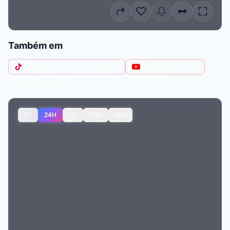
Também em
TikTok
@simoneses
· 18M
YouTube
· 6.3M
X (Twitter)
@SimoneMendes
· 675K
1H
24H
7D
30D
ALL