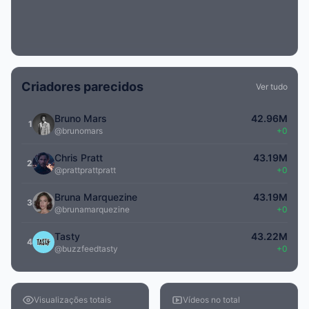
Criadores parecidos
Ver tudo
Bruno Mars
42.96M
1
@brunomars
+0
Chris Pratt
43.19M
2
@prattprattpratt
+0
Bruna Marquezine
43.19M
3
@brunamarquezine
+0
Tasty
43.22M
4
@buzzfeedtasty
+0
Visualizações totais
Vídeos no total