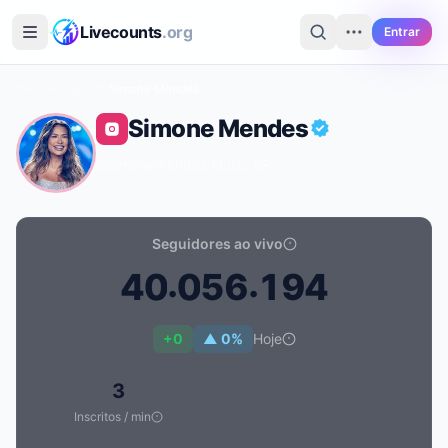
Ir para o conteúdo principal
Livecounts
.org
Entrar
Início
›
Instagram
›
Simone Mendes
Simone Mendes
@simonemendes
·
Music
·
BR
Seguidores ao vivo
.
.
4
0
0
5
6
1
9
4
Contagem de seguidores ao vivo de Simone Mendes: 
+0
▲ 0%
Hoje
3
Inscritos / min