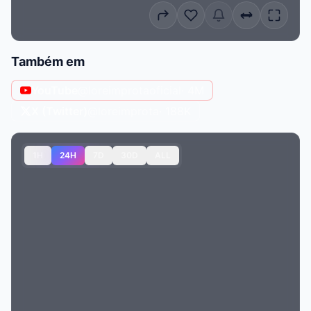
Também em
YouTube
@loreimprotaoficial
· 4M
X (Twitter)
@loreimprota
· 188K
1H
24H
7D
30D
ALL