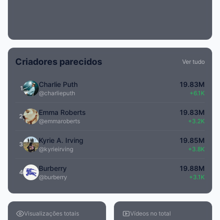
Criadores parecidos
Ver tudo
Charlie Puth
19.83M
1
@charlieputh
+6.1K
Emma Roberts
19.83M
2
@emmaroberts
+3.2K
Kyrie A. Irving
19.85M
3
@kyrieirving
+3.8K
Burberry
19.88M
4
@burberry
+3.1K
Visualizações totais
Vídeos no total