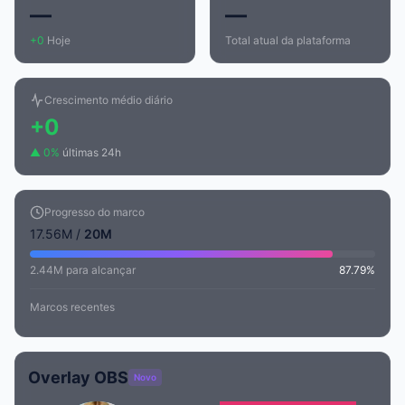
—
—
+0
Hoje
Total atual da plataforma
Crescimento médio diário
+0
▲ 0%
últimas 24h
Progresso do marco
17.56M /
20M
2.44M para alcançar
87.79%
Marcos recentes
Overlay OBS
Novo