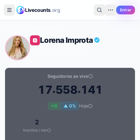
Ir para o conteúdo principal
Livecounts
.org
Entrar
Início
›
Instagram
›
Lorena Improta
Lorena Improta
@loreimprota
·
Art/Artists
·
BR
Seguidores ao vivo
.
.
1
7
5
5
8
1
4
1
Contagem de seguidores ao vivo de Lorena Improta: 1
+0
▲ 0%
Hoje
2
Inscritos / min