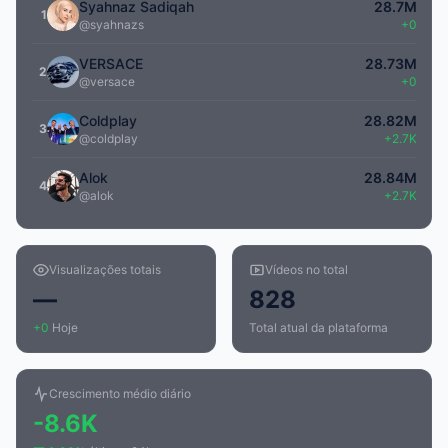
Syahnaz Sadiqah
28.7M
1
@syahnazs
+0
VERSACE
28.73M
2
@versace
+0
Coldplay
28.82M
3
@coldplay
+2.7K
Alok
28.84M
4
@alok
+2.7K
Visualizações totais
Vídeos no total
—
828
+0
Hoje
Total atual da plataforma
Crescimento médio diário
-8.6K