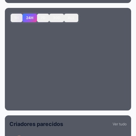
1H
24H
7D
30D
ALL
Criadores parecidos
Ver tudo