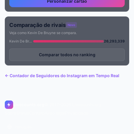
Personalizar cartão
Comparação de rivais
Novo
Veja como Kevin De Bruyne se compara.
Kevin De Bruyne
26,293,339
Comparar todos no ranking
← Contador de Seguidores do Instagram em Tempo Real
Livecounts.org
© 2017–2026 Livecounts.org
Sobre
Status
Contato
Aviso legal
Privacidade