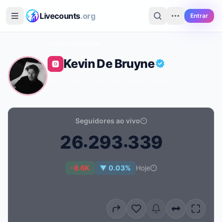
Ir para o conteúdo principal
Livecounts
.org
Entrar
Início
›
Instagram
›
Kevin De Bruyne
Kevin De Bruyne
@kevindebruyne
·
Sports With A Ball
·
BR
Seguidores ao vivo
.
.
2
6
2
9
3
3
3
9
Contagem de seguidores ao vivo de Kevin De Bruyne:
-8.6K
▼ 0.03%
Hoje