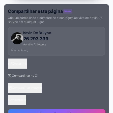
Compartilhar esta página
Novo
Crie um cartão lindo e compartilhe a contagem ao vivo de Kevin De
Bruyne em qualquer lugar.
Kevin De Bruyne
26.293.339
Ao vivo followers
livecounts.org
Copiar link
Compartilhar no X
Compartilhar imagem
Incorporar