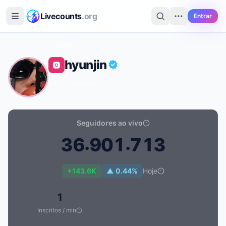
Ir para o conteúdo principal
Livecounts
.org
Entrar
Início
›
Instagram
›
hyunjin
hyunjin
@hynjinnnn
·
BR
Seguidores ao vivo
.
.
3
6
9
0
1
7
1
3
Contagem de seguidores ao vivo de hyunjin: 36.901.71
+143.6K
▲ 0.44%
Hoje
1
Inscritos / min