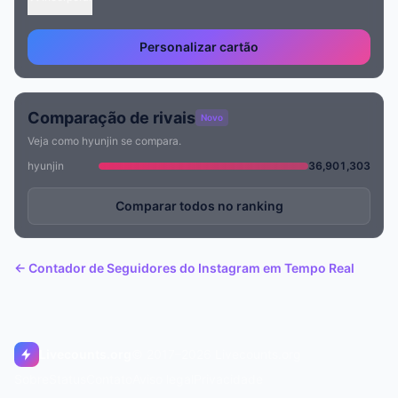
Personalizar cartão
Comparação de rivais
Novo
Veja como hyunjin se compara.
hyunjin
36,901,303
Comparar todos no ranking
← Contador de Seguidores do Instagram em Tempo Real
Livecounts.org
© 2017–2026 Livecounts.org
Sobre
Status
Contato
Aviso legal
Privacidade