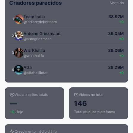
Criadores parecidos
Ver tudo
Team India
38.97M
1
@indiancricketteam
+0
Antoine Griezmann
39.05M
2
@antogriezmann
+0
Wiz Khalifa
39.06M
3
@wizkhalifa
+0
Atta
39.29M
4
@attahalilintar
+0
Visualizações totais
Vídeos no total
—
146
+0
Hoje
Total atual da plataforma
Crescimento médio diário