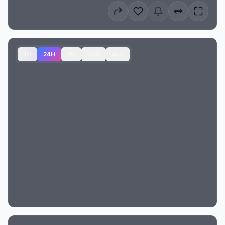
1H
24H
7D
30D
ALL