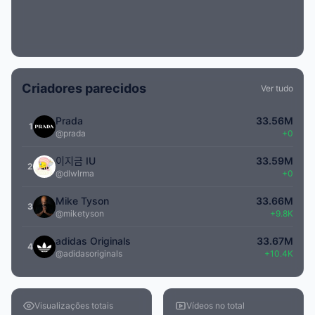
Criadores parecidos
Ver tudo
Prada
33.56M
1
@prada
+0
이지금 IU
33.59M
2
@dlwlrma
+0
Mike Tyson
33.66M
3
@miketyson
+9.8K
adidas Originals
33.67M
4
@adidasoriginals
+10.4K
Visualizações totais
Vídeos no total