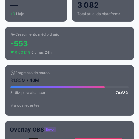
—
3.082
+0
Hoje
Total atual da plataforma
Crescimento médio diário
-553
▼ 0.0017%
últimas 24h
Progresso do marco
31.85M /
40M
8.15M para alcançar
79.63%
Marcos recentes
Overlay OBS
Novo