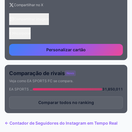
Compartilhar no X
Compartilhar imagem
Incorporar
Personalizar cartão
Comparação de rivais
Novo
Veja como EA SPORTS FC se compara.
EA SPORTS FC
31,850,011
Comparar todos no ranking
← Contador de Seguidores do Instagram em Tempo Real