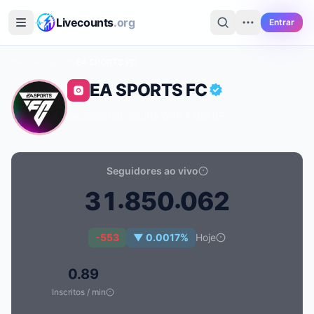
Ir para o conteúdo principal
Livecounts
.org
Entrar
Início
›
Instagram
›
EA SPORTS FC
EA SPORTS FC
@easportsfc
·
Sports With A Ball
·
BR
Seguidores ao vivo
.
.
3
1
8
5
0
0
6
2
Contagem de seguidores ao vivo de EA SPORTS FC: 3
-553
▼ 0.0017%
Hoje
0.89
Inscritos / min