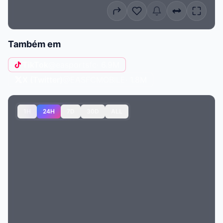
Também em
TikTok
@easportsfc
· 6.9M
X (Twitter)
@EASFCMOBILE
· 1.8M
1H
24H
7D
30D
ALL