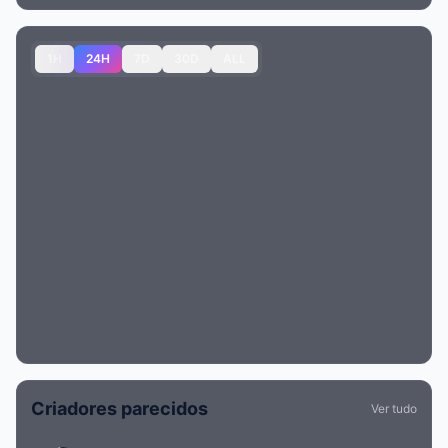
1H
24H
7D
30D
ALL
Criadores parecidos
Ver tudo