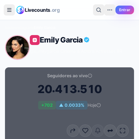
Ir para o conteúdo principal
Livecounts
.org
Entrar
Início
›
Instagram
›
Emily Garcia
Emily Garcia
@e_milygarcia
·
Cinema & Actors/actresses
·
BR
Seguidores ao vivo
.
.
2
0
4
1
3
5
1
0
Contagem de seguidores ao vivo de Emily Garcia: 20.
+702
▲ 0.0033%
Hoje