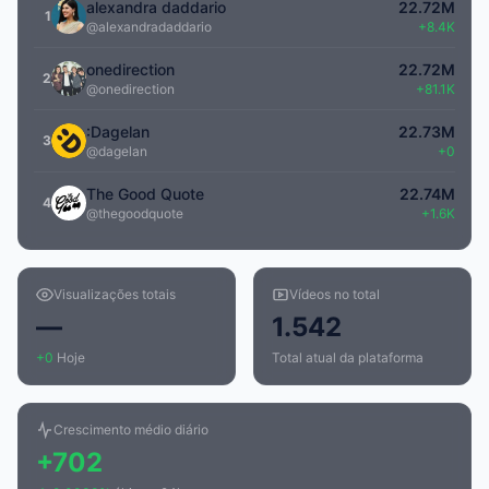
alexandra daddario
22.72M
1
@alexandradaddario
+8.4K
onedirection
22.72M
2
@onedirection
+81.1K
:Dagelan
22.73M
3
@dagelan
+0
The Good Quote
22.74M
4
@thegoodquote
+1.6K
Visualizações totais
Vídeos no total
—
1.542
+0
Hoje
Total atual da plataforma
Crescimento médio diário
+702