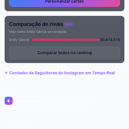
Personalizar cartão
Comparação de rivais
Novo
Veja como Emily Garcia se compara.
Emily Garcia
20,413,510
Comparar todos no ranking
← Contador de Seguidores do Instagram em Tempo Real
Livecounts.org
© 2017–2026 Livecounts.org
Sobre
Status
Contato
Aviso legal
Privacidade