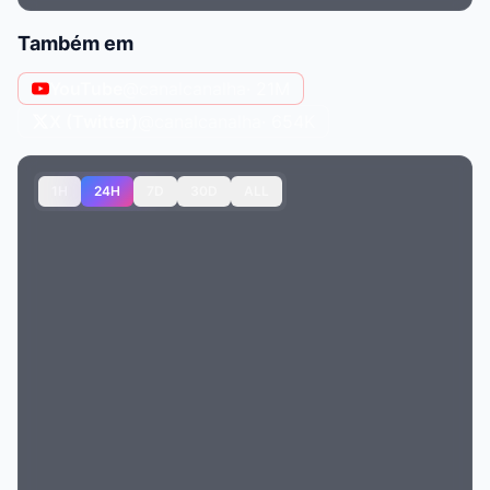
Também em
YouTube
@canalcanalha
· 21M
X (Twitter)
@canalcanalha
· 654K
1H
24H
7D
30D
ALL