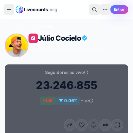
Ir para o conteúdo principal
Livecounts
.org
Entrar
Início
›
Instagram
›
Júlio Cocielo
Júlio Cocielo
@cocielo
·
Cinema & Actors/actresses
·
BR
Seguidores ao vivo
.
.
2
3
2
4
6
8
5
5
Contagem de seguidores ao vivo de Júlio Cocielo: 23
-14K
▼ 0.06%
Hoje