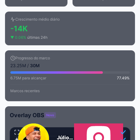
Crescimento médio diário
-14K
▼ 0.06%
últimas 24h
Progresso do marco
23.25M /
30M
6.75M para alcançar
77.49%
Marcos recentes
Overlay OBS
Novo
Transparente
Júlio Cocielo
Animado