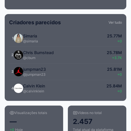
Criadores parecidos
Ver tudo
Simaria
25.77M
1
@simaria
+0
Chris Bumstead
25.78M
2
@cbum
+3.7K
jumpman23
25.81M
3
@jumpman23
+0
Calvin Klein
25.84M
4
@calvinklein
+0
Visualizações totais
Vídeos no total
—
2.457
+0
Hoje
Total atual da plataforma